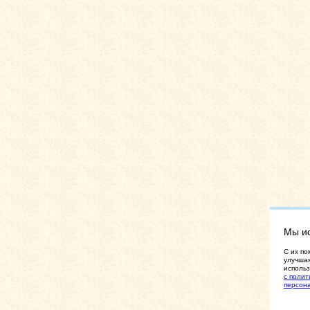
Мы и
C их по
улучшая
использ
с полит
персон