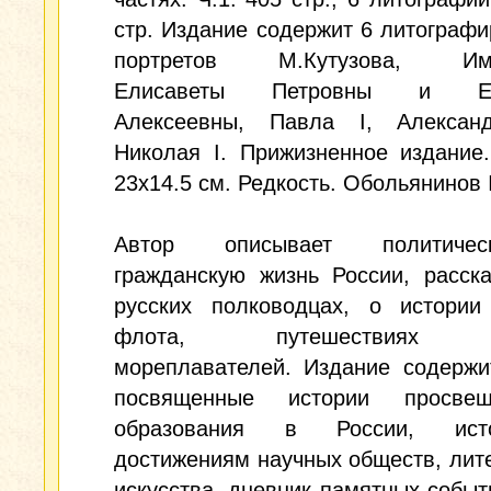
стр. Издание содержит 6 литограф
портретов М.Кутузова, Имп
Елисаветы Петровны и Ек
Алексеевны, Павла I, Алекса
Николая I. Прижизненное издание
23x14.5 см. Редкость. Обольянинов
Автор описывает политич
гражданскую жизнь России, расск
русских полководцах, о истории 
флота, путешествиях р
мореплавателей. Издание содержи
посвященные истории просве
образования в России, ис
достижениям научных обществ, лит
искусства, дневник памятных событ