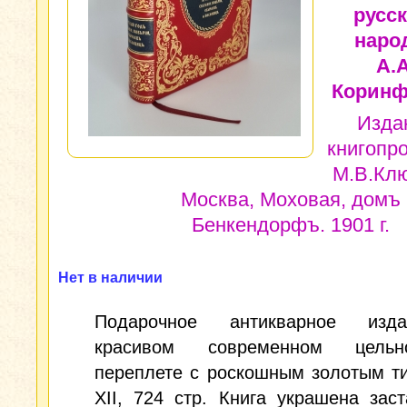
русск
народ
А.А
Коринф
Изда
книгопр
М.В.Клю
Москва, Моховая, домъ
Бенкендорфъ. 1901 г.
Нет в наличии
Подарочное антикварное изд
красивом современном цельно
переплете с роскошным золотым т
XII, 724 стр. Книга украшена зас