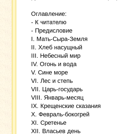
Оглавление:
- К читателю
- Предисловие
I. Мать-Сыра-Земля
II. Хлеб насущный
III. Небесный мир
IV. Огонь и вода
V. Сине море
VI. Лес и степь
VII. Царь-государь
VIII. Январь-месяц
IX. Крещенские сказания
X. Февраль-бокогрей
XI. Сретенье
XII. Власьев день