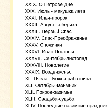
XXIX. О Петрове Дне
XXX. Июль - макушка лета
XXXI. Илья-пророк
ХХХII. Август-собериха
ХХХIII. Первый Спас
XXXIV. Спас-Преображенье
XXXV. Спожинки
XXXVI. Иван Постный
XXXVII. Сентябрь-листопад
XXXVIII. Новолетие
XXXIX. Воздвиженье
XL. Пчела - Божья работница
XLI. Октябрь-назимник
XLIL Покров-зазимье
XLIII. Свадьба-судьба
XLIV. Последние назимние праздник