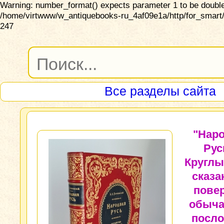
Warning: number_format() expects parameter 1 to be double,
/home/virtwww/w_antiquebooks-ru_4af09e1a/http/for_smart/
247
Все разделы сайта
"Нар
Рус
Круглы
сказа
пове
обыча
посл