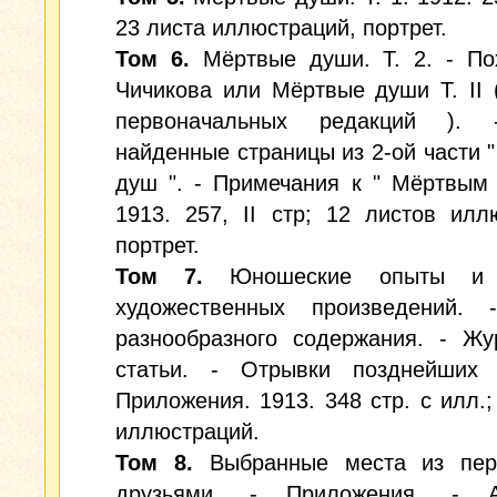
23 листа иллюстраций, портрет.
Том 6.
Мёртвые души. Т. 2. - По
Чичикова или Мёртвые души Т. II 
первоначальных редакций ). 
найденные страницы из 2-ой части 
душ ". - Примечания к " Мёртвым
1913. 257, II стр; 12 листов илл
портрет.
Том 7.
Юношеские опыты и 
художественных произведений. 
разнообразного содержания. - Жу
статьи. - Отрывки позднейших 
Приложения. 1913. 348 стр. с илл.;
иллюстраций.
Том 8.
Выбранные места из пер
друзьями. - Приложения. - А