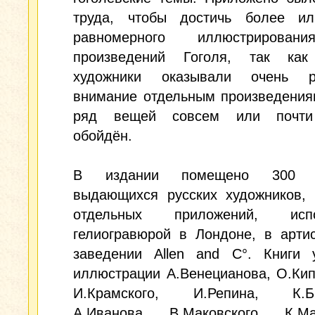
труда, чтобы достичь более и
равномерного иллюстрирован
произведений Гоголя, так как
художники оказывали очень р
внимание отдельным произведения
ряд вещей совсем или почти
обойдён.
В издании помещено 300 р
выдающихся русских художников, 
отдельных приложений, испо
гелиогравюрой в Лондоне, в арти
заведении Allen and C°. Книги 
иллюстрации А.Венецианова, О.Кип
И.Крамского, И.Репина, К.Бр
А.Иванова, В.Маковского, К.Мак