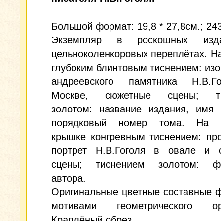
Большой формат: 19,8 * 27,8см.; 243
Экземпляр в роскошных издат
цельноколенкоровых переплётах. Н
глубоким блинтовым тиснением: из
андреевского памятника Н.В.
Москве, сюжетные сцены; ти
золотом: название издания, имя 
порядковый номер тома. На п
крышке конгревным тиснением: пр
портрет Н.В.Гоголя в овале и 
сцены; тиснением золотом: ф
автора.
Оригинальные цветные составные 
мотивами геометрического ор
Краплёный обрез.