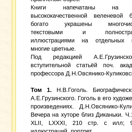
Книги напечатаны на п
высококачественной веленевой 
богато украшены многочис
текстовыми и полностран
иллюстрациями на отдельных в
многие цветные.
Под редакцией А.Е.Грузинск
вступительной статьёй поч. ака
профессора Д.Н.Овсянико-Куликовс
Том 1.
Н.В.Гоголь. Биографическ
А.Е.Грузинского. Гоголь в его худож
произведениях. Д.Н.Овсянико-Кули
Вечера на хуторе близ Диканьки. Ч.1
XLII, LXXXI, 210 стр. с илл; 
иллюстраций, портрет.