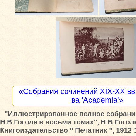
«Собрания сочинений XIX-XX вв.
ва 'Academia'»
"Иллюстрированное полное собрани
Н.В.Гоголя в восьми томах", Н.В.Гогол
Книгоиздательство " Печатник ", 1912-1