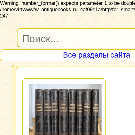
Warning: number_format() expects parameter 1 to be double,
/home/virtwww/w_antiquebooks-ru_4af09e1a/http/for_smart/
247
Все разделы сайта