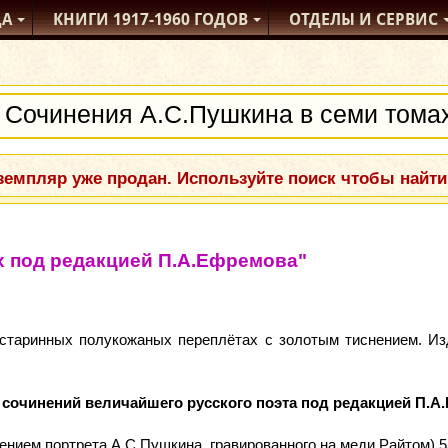
ДА
КНИГИ
1917-1960
ГОДОВ
ОТДЕЛЫ
И СЕРВИС
емпляр уже продан. Используйте поиск чтобы найти
х под редакцией П.А.Ефремова"
старинных полукожаных переплётах c золотым тиснением. Изд
очинений величайшего русского поэта под редакцией П.А
жением портрета А.С.Пушкина, гравированного на меди Райтом) 5