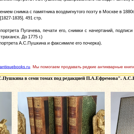
нием снимка с памятника воздвигнутого поэту в Москве в 1880г.
1827-1835]. 491 стр.
портрета Пугачева, печати его, снимки с начертаний, подписи
траханск. До 1775 г.)
портрета А.С.Пушкина и факсимиле его почерка).
antiquebooks.ru
. Мы помогаем продавать редкие антикварные книги
.Пушкина в семи томах под редакцией П.А.Ефремова". А.С.П