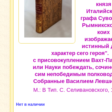
князя
Италийск
графа Суво
Рымникско
коих
изобража
истинный 
характер сего героя".
с присовокуплением Вахт-Па
или Науки побеждать, сочи
сим непобедимым полково
Собранные Василием Левш
М.: В Тип. С. Селивановского, 1
Нет в наличии