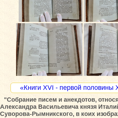
«Книги XVI - первой половины 
"Собрание писем и анекдотов, относ
Александра Васильевича князя Итали
Суворова-Рымникского, в коих изобр