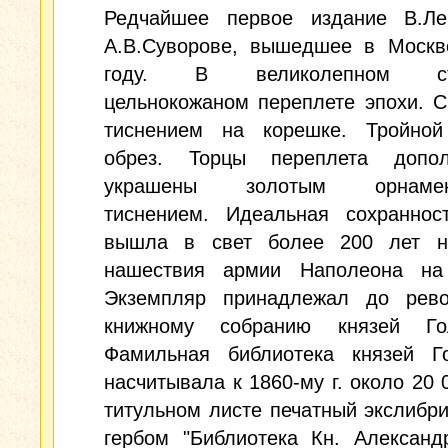
Редчайшее первое издание В.Л
А.В.Суворове, вышедшее в Москв
году. В великолепном ст
цельнокожаном переплете эпохи. 
тиснением на корешке. Тройной
обрез. Торцы переплета допол
украшены золотым орнамен
тиснением. Идеальная сохранност
вышла в свет более 200 лет н
нашествия армии Наполеона на
Экземпляр принадлежал до рев
книжному собранию князей Го
Фамильная библиотека князей Г
насчитывала к 1860-му г. около 20 0
титульном листе печатный экслибри
гербом "Библиотека Кн. Александ