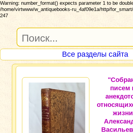
Warning: number_format() expects parameter 1 to be double,
/home/virtwww/w_antiquebooks-ru_4af09e1a/http/for_smart/
247
Все разделы сайта
"Собра
писем 
анекдот
относящих
жизни
Алексан
Васильев