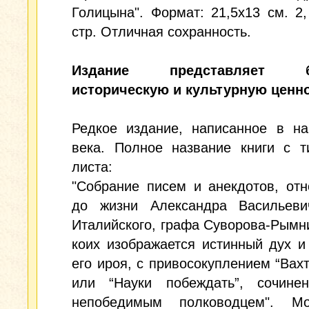
Голицына". Формат: 21,5x13 см. 2, 
стр. Отличная сохранность.
Издание представляет б
историческую и культурную ценно
Редкое издание, написанное в на
века. Полное название книги с т
листа:
"Собрание писем и анекдотов, от
до жизни Александра Васильеви
Италийского, графа Суворова-Рымни
коих изображается истинный дух и
его ироя, с привосокуплением “Вахт
или “Науки побеждать”, сочине
непобедимым полководцем". М