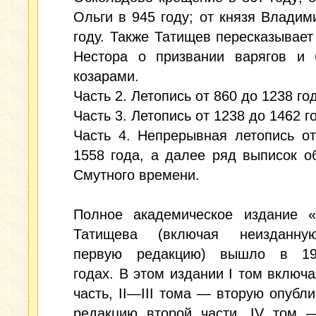
Ольги в 945 году; от князя Владим
году. Также Татищев пересказывает
Нестора о призвании варягов и 
козарами.
Часть 2. Летопись от 860 до 1238 го
Часть 3. Летопись от 1238 до 1462 г
Часть 4. Непрерывная летопись о
1558 года, а далее ряд выписок о
Смутного времени.
Полное академическое издание «
Татищева (включая неизданну
первую редакцию) вышло в 19
годах. В этом издании I том включ
часть, II—III тома — вторую опубл
редакцию второй части, IV том 