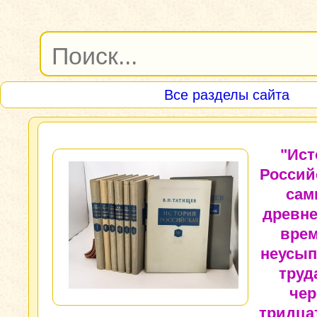
Все разделы сайта
"Ист
Россий
сам
древн
врем
неусы
труд
чер
тридца