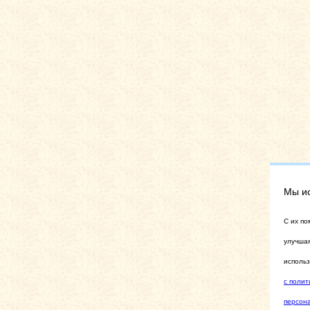
Мы и
C их по
улучшая
использ
с полит
персон