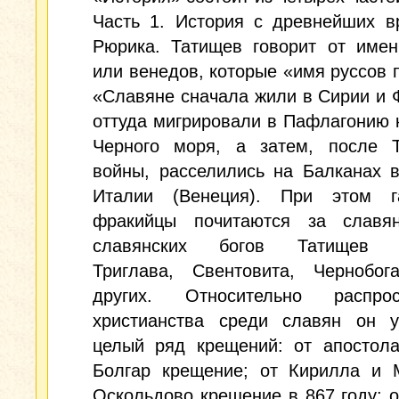
Часть 1. История с древнейших в
Рюрика. Татищев говорит от имен
или венедов, которые «имя руссов 
«Славяне сначала жили в Сирии и 
оттуда мигрировали в Пафлагонию 
Черного моря, а затем, после Т
войны, расселились на Балканах 
Италии (Венеция). При этом 
фракийцы почитаются за славя
славянских богов Татищев н
Триглава, Свентовита, Чернобо
других. Относительно распрос
христианства среди славян он у
целый ряд крещений: от апостола
Болгар крещение; от Кирилла и 
Оскольдово крещение в 867 году; о