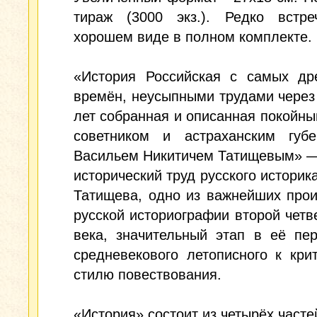
тираж (3000 экз.). Редко встре
хорошем виде в полном комплекте.
«История Российская с самых др
времён, неусыпными трудами через
лет собранная и описанная покойн
советником и астраханским губе
Васильем Никитичем Татищевым» —
исторический труд русского историк
Татищева, одно из важнейших про
русской историографии второй четве
века, значительный этап в её пе
средневекового летописного к кри
стилю повествования.
«История» состоит из четырёх часте