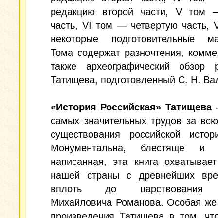
редакцию второй части, V том 
часть, VI том — четвертую часть, 
некоторые подготовительные ма
Тома содержат разночтения, комме
также археографический обзор р
Татищева, подготовленный С. Н. Ва
«История Российская» Татищева
–
самых значительных трудов за вс
существования российской истори
Монументальна, блестяще и д
написанная, эта книга охватывае
нашей страны с древнейших вр
вплоть до царствования 
Михайловича Романова. Особая же
произведения Татищева в том, чт