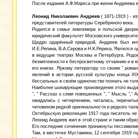
После издания А.Ф.Маркса при жизни Андреева е
Леонид Николаевич Андреев
( 1871-1919 ) - 
представителей литературы Серебряного века.
Родился в семье землемера и польской дворян
юридический факультет Московского университет
Щедро одарённый природой, Андреев был инт
И.Е.Репина, В.А.Серова и Н.К.Рериха. Являлся 
в ведущих театрах Москвы и Петербурга. Родон
безмятежности к беспросветному отчаянию и в ю
его книгах. Яркому литератору со своим " ром
явлений в истории русской культуры конца XI
бессильных в своём одиночестве познать не толь
Наиболее шокирующие произведения этого выдающ
", " Рассказ о семи повешенных ", " Мысль "," 
ожидались с нетерпением, читались, перечиты
человеком редкой оригинальности и редкого тала
Октябрьскую революцию 1917 года писатель не 
Леонид Андреев жил в этой стране и таким обра
Его последние сочинения проникнуты пессимизмом 
Там, в местечке Мустамяки, 12 сентября 1919 го