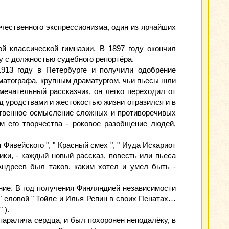
ечественного экспрессионизма, один из ярчайших
й классической гимназии. В 1897 году окончил
у с должностью судебного репортёра.
913 году в Петербурге и получили одобрение
ематографа, крупным драматургом, чьи пьесы шли
мечательный рассказчик, он легко переходил от
д уродствами и жестокостью жизни отразился и в
ественное осмысление сложных и противоречивых
м его творчества - роковое разобщение людей,
ивейского ", " Красный смех ", " Иуда Искариот
тики, - каждый новый рассказ, повесть или пьеса
Андреев был таков, каким хотел и умел быть -
ние. В год получения Финляндией независимости
" еловой " Тойле и Илья Репин в своих Пенатах…
 ).
 паралича сердца, и был похоронен неподалёку, в