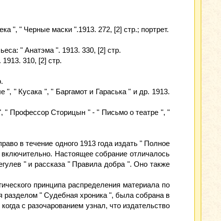
 ", " Черные маски ".1913. 272, [2] стр.; портрет.
са: " Анатэма ". 1913. 330, [2] стр.
1913. 310, [2] стр.
.
", " Кусака ", " Баргамот и Гараська " и др. 1913.
, " Профессор Сторицын " - " Письмо о театре ", "
раво в течение одного 1913 года издать " Полное
од включительно. Настоящее собрание отличалось
улев " и рассказа " Правила добра ". Оно также
логического принципа распределения материала по
я разделом " Судебная хроника ", была собрана в
когда с разочарованием узнал, что издательство