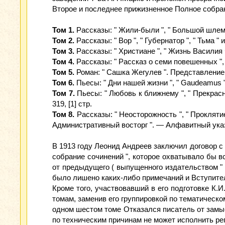
Второе и последнее прижизненное Полное собра
Том 1.
Рассказы: " Жили-были ", " Большой шлем ", 
Том 2.
Рассказы: " Вор ", " Губернатор ", " Тьма " и
Том 3.
Рассказы: " Христиане ", " Жизнь Василия Фи
Том 4.
Рассказы: " Рассказ о семи повешенных ", " 
Том 5.
Роман: " Сашка Жегулев ". Представление в 
Том 6.
Пьесы: " Дни нашей жизни ", " Gaudeamus 
Том 7.
Пьесы: " Любовь к ближнему ", " Прекрасные
319, [1] стр.
Том 8.
Рассказы: " Неосторожность ", " Проклятие
Административный восторг ". — Алфавитный указат
В 1913 году Леонид Андреев заключил договор с 
собрание сочинений ", которое охватывало бы в
от предыдущего ( выпущенного издательством " 
было лишено каких-либо примечаний и Вступите
Кроме того, участвовавший в его подготовке К.И
томам, заменив его группировкой по тематическо
одном шестом томе Отказался писатель от замыс
по техническим причинам не может исполнить ре