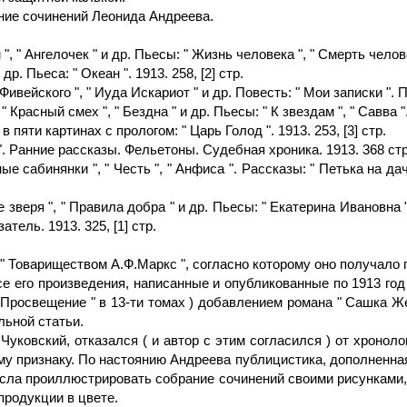
ние сочинений Леонида Андреева.
" Ангелочек " и др. Пьесы: " Жизнь человека ", " Смерть человека
 др. Пьеса: " Океан ". 1913. 258, [2] стр.
вейского ", " Иуда Искариот " и др. Повесть: " Мои записки ". Пье
Красный смех ", " Бездна " и др. Пьесы: " К звездам ", " Савва ". 
пяти картинах с прологом: " Царь Голод ". 1913. 253, [3] стр.
". Ранние рассказы. Фельетоны. Судебная хроника. 1913. 368 стр
 сабинянки ", " Честь ", " Анфиса ". Рассказы: " Петька на даче 
 зверя ", " Правила добра " и др. Пьесы: " Екатерина Ивановна "
ель. 1913. 325, [1] стр.
" Товариществом А.Ф.Маркс ", согласно которому оно получало п
се его произведения, написанные и опубликованные по 1913 г
Просвещение " в 13-ти томах ) добавлением романа " Сашка Жег
льной статьи.
.Чуковский, отказался ( и автор с этим согласился ) от хроно
му признаку. По настоянию Андреева публицистика, дополненна
ла проиллюстрировать собрание сочинений своими рисунками, 
продукции в цвете.