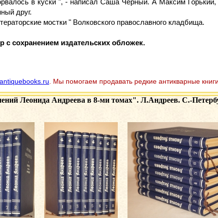
орвалось в куски ", - написал Саша Чёрный. А Максим Горький
нный друг.
итераторские мостки " Волковского православного кладбища.
 с сохранением издательских обложек.
antiquebooks.ru
. Мы помогаем продавать редкие антикварные книги
ений Леонида Андреева в 8-ми томах". Л.Андреев. С.-Петерб