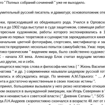
го " Полных собраний сочинений " уже не выходило.
изумительный русский писатель и драматург, основоположник от
ки, происходившей из обедневшего рода. Учился в Орловско
а и до 1902 года выступал в суде защитником, совмещая работ
ересным художником, работы которого экспонировались в 1
одним из первых теоретиков и сценаристов зарождавшегося кин
ачальник цветной фотографии, спортсмен, мистификатор и за
ности предпринял несколько попыток самоубийства. Ужас пере
антико-трагическим " видением мира, было свойственно худож
X - начала XX века. Александр Блок считал ведущим мотиво
ко других, но и себя.
егося мастера слова и философа-мистика ( " Жизнь Василия Ф
Анатэма " и др. ) современники называли шедевром русской го
вались и обсуждались везде. По мнению А.М.Горького: " … 
нта и достаточно мужественным в своих поисках истины ".
принял, большевики вызывали у него резко негативное отноше
зом оказался в вынужденной эмиграции, как Игорь Северянин в 
и ненавистью к советской власти ( " Дневник Сатаны ", " SOS "
да Л.Н.Андреев скоропостижно скончался в возрасте 48 лет от