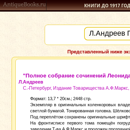
КНИГИ ДО 1917
ГО
Представленный ниже экз
"Полное собрание сочинений Леонида
Л.Андреев
С.-Петербург, Издание Товарищества А.Ф.Маркс, 
Формат: 13,7 * 20см.; 2448 стр.
Экземпляр в оригинальных коленкоровых владе
светлой бумагой. Тонированная головка. Шёлков
Под переплётом сохранены оригинальные шрифт
На фронтисписе первого тома помещён погруд
заведении Т-ва А.Ф.Маркс и проложен прозрачно