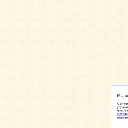
Мы и
C их по
улучшая
использ
с полит
персон