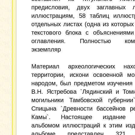
предисловия, двух заглавных 
иллюстрациям, 58 таблиц иллюст
отдельных листах (одна из которых 
текстового блока с объяснениями
оглавления. Полностью комп
экземпляр
Материал археологических на
территории, искони освоенной мо
народом, был предметом изучения 
В.Н. Ястребова `Лядинский и Том
могильники Тамбовской губернии
Спицына `Древности бассейнов р
Камы`. Настоящее издание я
альбомом иллюстраций к этим изд
альбоме представлен 321 р