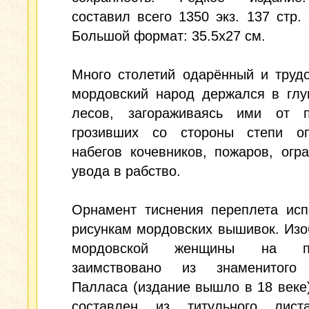
составил всего 1350 экз. 137 стр. 
Большой формат: 35.5x27 см.
Много столетий одарённый и труд
мордовский народ держался в глу
лесов, загораживаясь ими от п
грозивших со стороны степи оп
набегов кочевников, пожаров, огр
увода в рабство.
Орнамент тиснения переплета исп
рисункам мордовских вышивок. Из
мордовской женщины на пе
заимствовано из знаменитого
Палласа (издание вышло в 18 веке
составлен из титульного лист