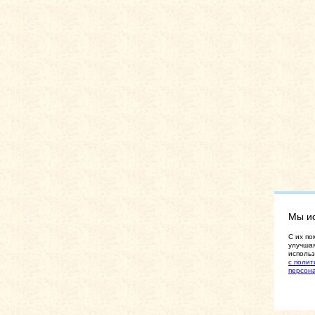
Мы и
C их по
улучшая
использ
с полит
персон