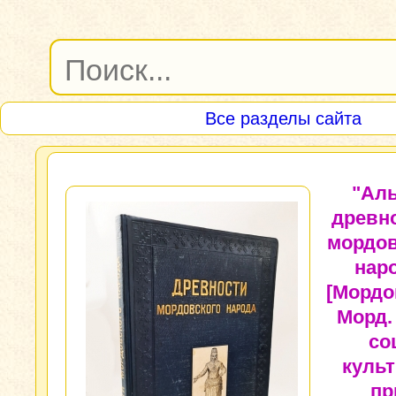
Все разделы сайта
"Ал
древн
мордов
нар
[Мордо
Морд.
со
куль
пр