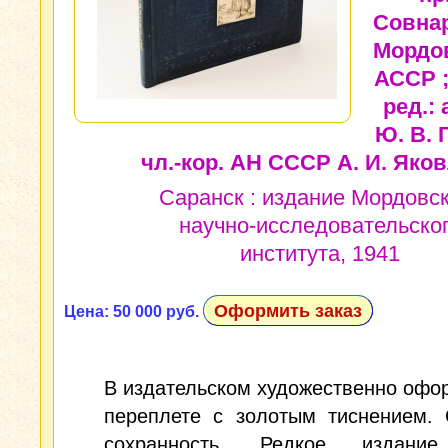
Совна
Мордо
АССР ;
ред.: 
Ю. В. 
чл.-кор. АН СССР А. И. Яков
Саранск : издание Мордовс
научно-исследовательско
института, 1941
Оформить заказ
Цена: 50 000 руб.
В издательском художественно оф
переплете с золотым тиснением. 
сохранность. Редкое издание