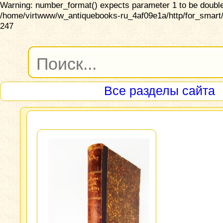
Warning: number_format() expects parameter 1 to be double,
/home/virtwww/w_antiquebooks-ru_4af09e1a/http/for_smart/
247
Все разделы сайта