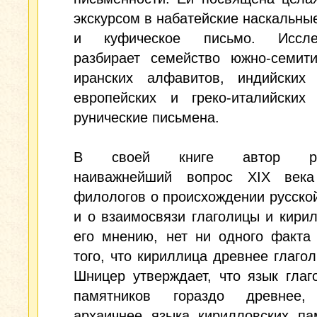
экскурсом в набатейские наскальны
и куфическое письмо. Исслед
разбирает семейство южно-семити
иранских алфавитов, индийских 
европейских и греко-италийских 
рунические письмена.
В своей книге автор раз
наиважнейший вопрос XIX века
филологов о происхождении русско
и о взаимосвязи глаголицы и кири
его мнению, нет ни одного факта
того, что кириллица древнее глагол
Шницер утверждает, что язык глаг
памятников гораздо древнее,
архаичнее языка кирилловских па