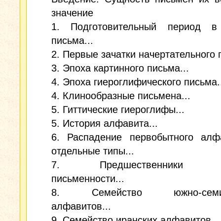
значение
1. Подготовительный период в
письма...
2. Первые зачатки начертательного 
3. Эпоха картинного письма...
4. Эпоха гиероглифического письма.
4. Клинообразные письмена...
5. Гиттические гиероглифы...
5. История алфавита...
6. Распадение первобытного алф
отдельные типы...
7. Предшественники ар
письменности...
8. Семейство южно-семит
алфавитов...
9. Семейство иранских алфавитов...