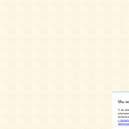
Мы и
C их по
улучшая
использ
с полит
персон