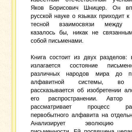
Яков Борисович Шницер. Он в
русской науке о языках приходит к
тесной взаимосвязи между р
казалось бы, никак не связанны
собой письменами.
Книга состоит из двух разделов:
излагается состояние письме
различных народов мира до п
алфавитной системы, во 
рассказывается об изобретении а
его распространении. Автор 
рассматривает процесс рас
первобытного алфавита на отдель
Анализирует эволюцию ар
письменности. Ей посвящена цела