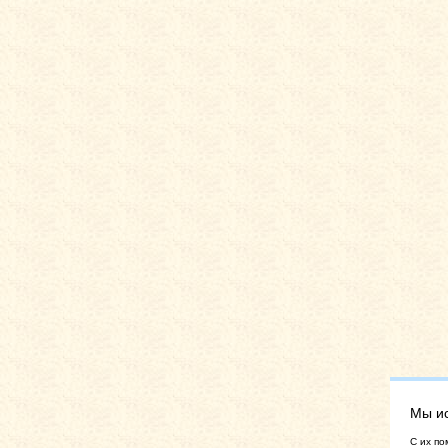
Мы и
C их по