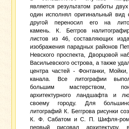
является результатом работы двух
один исполнял оригинальный вид 
другой переносил его на лито
камень. К. Беггров налитографи
листов из 46, составляющих изда
изображения парадных районов Пет
Невского проспекта, Дворцовой на
Васильевского острова, а также уда
центра частей - Фонтанки, Мойки
канала. Все литографии выпо
большим мастерством, пон
архитектурного ландшафта и л
своему городу. Для большин
литографий К. Беггрова рисунки со
К. Ф. Сабатом и С. П. Шифля-ром
первый рисовал архитектуру, 