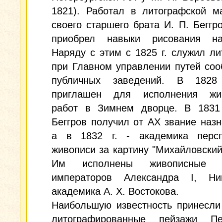
1821). Работал в литографской м
своего старшего брата И. П. Беггро
приобрел навыки рисования н
Наряду с этим с 1825 г. служил л
при Главном управлении путей со
публичных заведений. В 1828
приглашен для исполнения жи
работ в Зимнем дворце. В 1831 
Беггров получил от АХ звание назн
а в 1832 г. - академика персп
живописи за картину "Михайловский
Им исполнены живописные п
императоров Александра I, Ни
академика А. X. Востокова.
Наибольшую известность принесли
литографированные пейзажи Пет