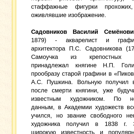
стаффажные фигурки прохожих
оживлявшие изображение.
Садовников Василий Семёнови
1879) - акварелист и графи
архитектора П.С. Садовникова (17
Самоучка из крепостных кр
принадлежал княгине Н.П. Гол
прообразу старой графини в «Пико
А.С. Пушкина. Вольную получил в
после смерти княгини, уже будуч
известным художником. По не
данным, в Академии художеств вс
учился, но звание свободного не
художника получил в 1838 г. 
широкую известность и популярн