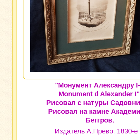
"Монумент Александру I-
Monument d Alexander I"
Рисовал с натуры Садовни
Рисовал на камне Академи
Беггров.
Издатель А.Прево. 1830-е г