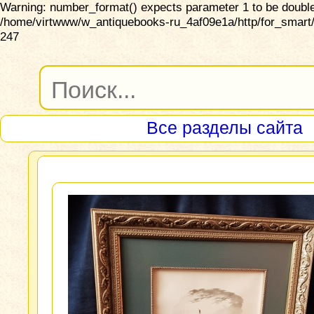
Warning: number_format() expects parameter 1 to be double,
/home/virtwww/w_antiquebooks-ru_4af09e1a/http/for_smart/
247
Все разделы сайта