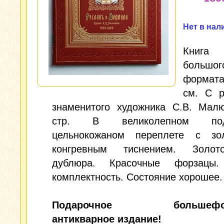
Нет в нал
Книга
большог
формат
см. С р
знаменитого художника С.В. Малю
стр. В великолепном под
цельнокожаном переплете с з
конгревным тиснением. Золото
дублюра. Красочные форзацы.
комплектность. Состояние хорошее.
Подарочное большефор
антикварное издание!