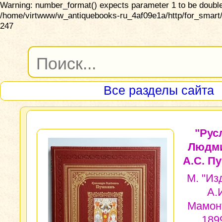
Warning: number_format() expects parameter 1 to be double,
/home/virtwww/w_antiquebooks-ru_4af09e1a/http/for_smart/
247
Все разделы сайта
"Рус
Людми
А.С. П
М. "Из
А.
Мамон
1899