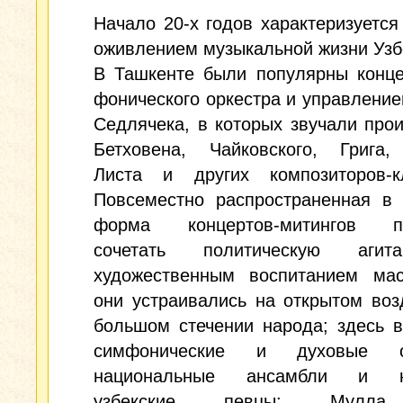
Начало 20-х годов характеризуетс
оживлением музыкальной жизни Узб
В Ташкенте были популярны конце
фонического оркестра и управление
Седлячека, в которых звучали про
Бетховена, Чайковского, Грига,
Листа и других композиторов-кл
Повсеместно распространенная в 
форма концертов-митингов по
сочетать политическую аги
художественным воспитанием мас
они устраивались на открытом воз
большом стечении народа; здесь 
симфонические и духовые ор
национальные ансамбли и н
узбекские певцы: Мулла