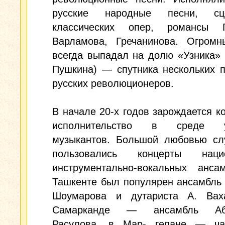
русские народные песни, с
классических опер, романсы Г
Варламова, Гречанинова. Огромн
всегда выпадал на долю «Узника» 
Пушкина) — спутника нескольких 
русских революционеров.
В начале 20-х годов зарождается к
исполнительство в среде уз
музыкантов. Большой любовью сл
пользовались концерты нацио
инструментально-вокальных анса
Ташкенте был популярен ансамбль
Шоумарова и дутариста А. Вах
Самарканде — ансамбль Абд
Расулова, в Мар- гелане — ча