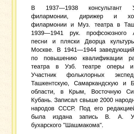
В 1937—1938 консультант Уз
филармонии, дирижер и хор
филармонии и Муз. театра в Таш
1939—1941 рук. профсоюзного 
песни и пляски Дворца культу
Москве. В 1941—1944 заведующий
по повышению квалификации ра
театра в Узб. театре оперы и
Участник фольклорных экспе
Ташкентскую, Самаркандскую и Б
области, в Крым, Восточную Си
Кубань. Записал свыше 2000 народ
народов СССР. Под его редакцие
была издана запись В. А. Ус
бухарского "Шашмакома".