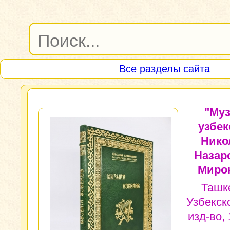
Все разделы сайта
"Му
узбек
Нико
Назар
Миро
Ташк
Узбекско
изд-во, 