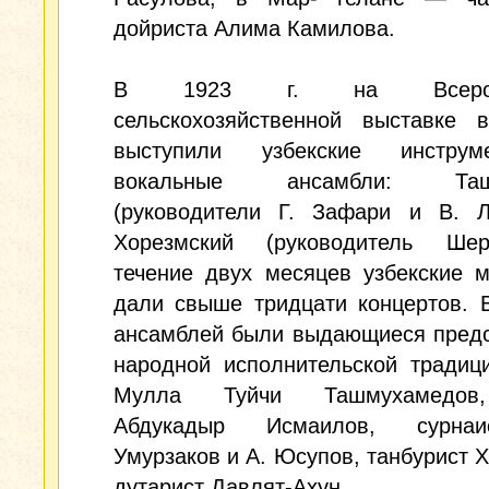
дойриста Алима Камилова.
В 1923 г. на Всеросс
сельскохозяйственной выставке 
выступили узбекские инструме
вокальные ансамбли: Ташк
(руководители Г. Зафари и В. Л
Хорезмский (руководитель Ше
течение двух месяцев узбекские 
дали свыше тридцати концертов. 
ансамблей были выдающиеся предс
народной исполнительской традиц
Мулла Туйчи Ташмухамедов
Абдукадыр Исмаилов, сурна
Умурзаков и А. Юсупов, танбурист Х
дутарист Давлят-Ахун.