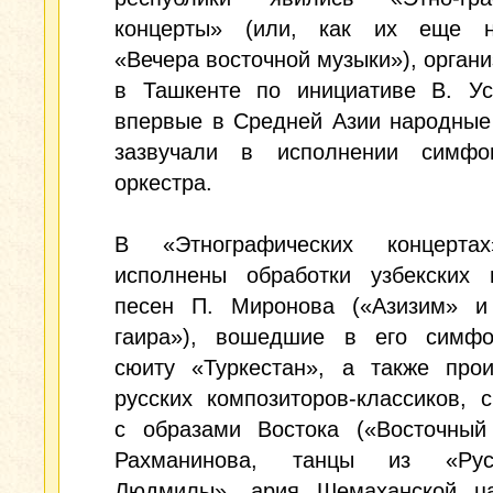
концерты» (или, как их еще н
«Вечера восточной музыки»), орган
в Ташкенте по инициативе В. Усп
впервые в Средней Азии народные
зазвучали в исполнении симфон
оркестра.
В «Этнографических концерта
исполнены обработки узбекских 
песен П. Миронова («Азизим» и 
гаира»), вошедшие в его симфо
сюиту «Туркестан», а также прои
русских композиторов-классиков, 
с образами Востока («Восточный
Рахманинова, танцы из «Ру
Людмилы», ария Шемаханской ц