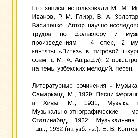
Его записи использовали M. M. И
Иванов, Р. М. Глиэр, В. А. Золотар
Василенко. Автор научно-исследов
трудов по фольклору и музы
произведениям - 4 опер, 2 му
кантаты «Витязь в тигровой шкур
совм. с М. А. Ашрафи), 2 оркестр
на темы узбекских мелодий, песен.
Литературные сочинения - Музыка
Самарканд, М., 1929; Песни Ферган
и Хивы, М., 1931; Музыка та
Музыкально-этнографические ма
Сталинабад, 1932; Музыкальная 
Таш., 1932 (на узб. яз.). Е. В. Коптев