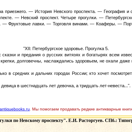
 приезжего. — История Невского проспекта. — География и с
пекте. — Невский проспект. Четыре прогулки. — Петербургск
 — Фруктовые лавки. — Торговля винами. — Коаферы. — Порт
"XII: Петербургское здоровье. Прогулка 5.
 сказки и предания о русских витязях и богатырях всем изве
, крепки, долговечны, наслаждались здоровьем, не охали даже 
лько в средних и дальних городах России; кто хочет посмотре
девица в шестнадцать лет девочка, а тридцать лет-невеста...".
antiquebooks.ru
. Мы помогаем продавать редкие антикварные книги
улки по Невскому проспекту". Е.И. Расторгуев. СПб.: Типог