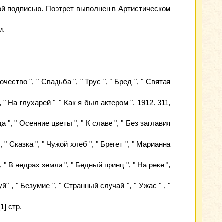
ой подписью. Портрет выполнен в Артистическом
м.
ество ", " Свадьба ", " Трус ", " Бред ", " Святая
 " На глухарей ", " Как я был актером ". 1912. 311,
а ", " Осенние цветы ", " К славе ", " Без заглавия
 " Сказка ", " Чужой хлеб ", " Брегет ", " Марианна
 " В недрах земли ", " Бедный принц ", " На реке ",
" , " Безумие ", " Странный случай ", " Ужас " , "
1] стр.