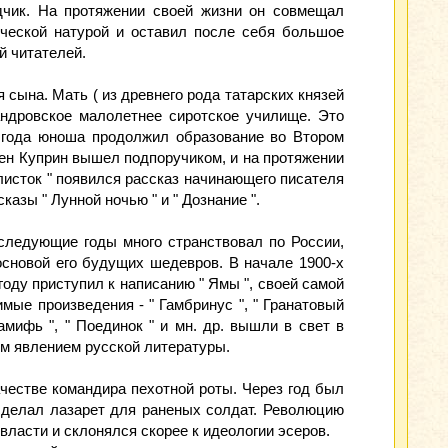
дчик. На протяжении своей жизни он совмещал
ческой натурой и оставил после себя большое
й читателей.
 сына. Мать ( из древнего рода татарских князей
андровское малолетнее сиротское училище. Это
 года юноша продолжил образование во Втором
тен Куприн вышел подпоручиком, и на протяжении
 листок " появился рассказ начинающего писателя
азы " Лунной ночью " и " Дознание ".
 следующие годы много странствовал по России,
сновой его будущих шедевров. В начале 1900-х
году приступил к написанию " Ямы ", своей самой
ые произведения - " Гамбринус ", " Гранатовый
ламифь ", " Поединок " и мн. др. вышли в свет в
ым явлением русской литературы.
честве командира пехотной роты. Через год был
 сделал лазарет для раненых солдат. Революцию
власти и склонялся скорее к идеологии эсеров.