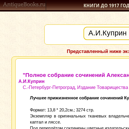
КНИГИ ДО 1917
ГО
Представленный ниже экз
"Полное собрание сочинений Александ
А.И.Куприн
С.-Петербург-Петроград, Издание Товарищества 
Лучшее прижизненное собрание сочинений К
Формат: 13,8 * 20,2см.; 3274 стр.
Экземпляр в оригинальных тканевых владельче
каптал и ляссе.
Под переплётом сохранены цветные издательск