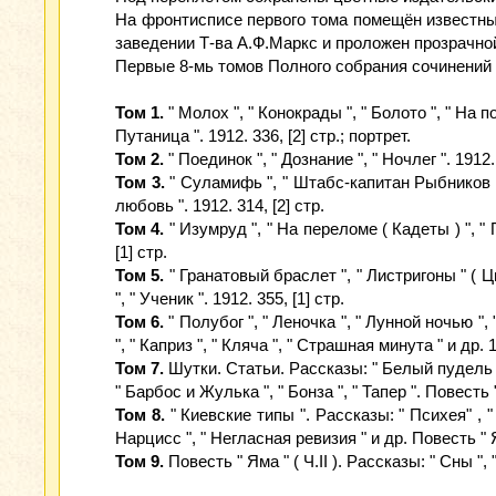
На фронтисписе первого тома помещён известны
заведении Т-ва А.Ф.Маркс и проложен прозрачно
Первые 8-мь томов Полного собрания сочинений 
Том 1.
" Молох ", " Конокрады ", " Болото ", " На по
Путаница ". 1912. 336, [2] стр.; портрет.
Том 2.
" Поединок ", " Дознание ", " Ночлег ". 1912. 
Том 3.
" Суламифь ", " Штабс-капитан Рыбников ", "
любовь ". 1912. 314, [2] стр.
Том 4.
" Изумруд ", " На переломе ( Кадеты ) ", " 
[1] стр.
Том 5.
" Гранатовый браслет ", " Листригоны " ( Ци
", " Ученик ". 1912. 355, [1] стр.
Том 6.
" Полубог ", " Леночка ", " Лунной ночью ",
", " Каприз ", " Кляча ", " Страшная минута " и др. 
Том 7.
Шутки. Статьи. Рассказы: " Белый пудель ", 
" Барбос и Жулька ", " Бонза ", " Тапер ". Повесть 
Том 8.
" Киевские типы ". Рассказы: " Психея" , "
Нарцисс ", " Негласная ревизия " и др. Повесть "
Том 9.
Повесть " Яма " ( Ч.II ). Рассказы: " Сны ", 