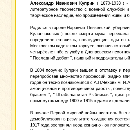
Александр Иванович Куприн
( 1870-1938 ) -
литературное творчество с военной службой 
творческое наследие, его произведения живы и б
Родился в городе Наровчат Пензенской губернии 
Куланчаковых ) после смерти мужа переехала 
определило его жизнь, последующие годы он т
Московском кадетском корпусе, окончив который
четырёх лет нёс службу в Днепровском пехотном 
" Последний дебют ", наивный и подражательный. 
В 1894 поручик Куприн вышел в отставку и пер
перепробовав множество профессий, жадно впи
годов он тесно познакомился с А.П.Чеховым, И.А
амбициозной и противоречивой работы, повеств
браслет ", " Штабс-капитан Рыбников ", цикл ра
промежуток между 1900 и 1915 годами и сделали
В начале Первой мировой войны писатель был с
демобилизован в результате ухудшения состоян
1917 года воспринял неоднозначно - он положите