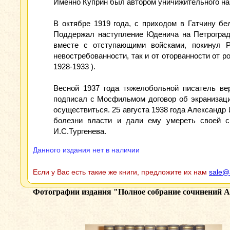
Именно Куприн был автором уничижительного на
В октябре 1919 года, с приходом в Гатчину б
Поддержал наступление Юденича на Петроград,
вместе с отступающими войсками, покинул Р
невостребованности, так и от оторванности от р
1928-1933 ).
Весной 1937 года тяжелобольной писатель вер
подписал с Мосфильмом договор об экранизаци
осуществиться. 25 августа 1938 года Александр 
болезни власти и дали ему умереть своей с
И.С.Тургенева.
Данного издания нет в наличии
Если у Вас есть такие же книги, предложите их нам
sale@
Фотографии издания
"Полное собрание сочинений А