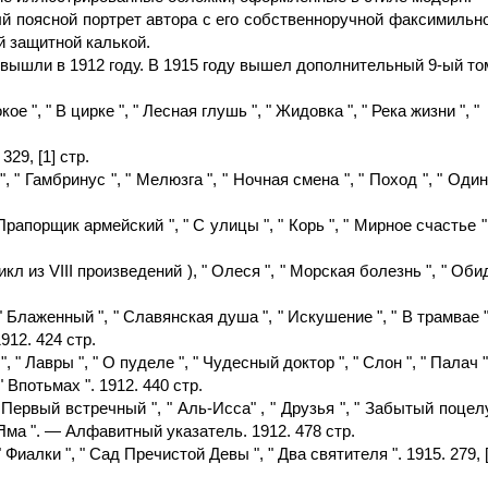
й поясной портрет автора с его собственноручной факсимильн
й защитной калькой.
вышли в 1912 году. В 1915 году вышел дополнительный 9-ый то
кое ", " В цирке ", " Лесная глушь ", " Жидовка ", " Река жизни ", "
329, [1] стр.
 Гамбринус ", " Мелюзга ", " Ночная смена ", " Поход ", " Одиноч
Прапорщик армейский ", " С улицы ", " Корь ", " Мирное счастье ",
кл из VIII произведений ), " Олеся ", " Морская болезнь ", " Обид
 " Блаженный ", " Славянская душа ", " Искушение ", " В трамвае ",
1912. 424 стр.
" Лавры ", " О пуделе ", " Чудесный доктор ", " Слон ", " Палач ",
" Впотьмах ". 1912. 440 стр.
 Первый встречный ", " Аль-Исса" , " Друзья ", " Забытый поцелуй
 Яма ". — Алфавитный указатель. 1912. 478 стр.
" Фиалки ", " Сад Пречистой Девы ", " Два святителя ". 1915. 279, [