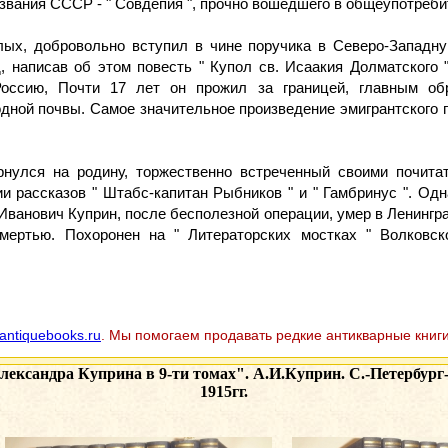
звания СССР - " Совдепия ", прочно вошедшего в общеупотреби
елых, добровольно вступил в чине поручика в Северо-Западну
 написав об этом повесть " Купол св. Исаакия Долматского "
оссию, Почти 17 лет он прожил за границей, главным об
одной почвы. Самое значительное произведение эмигрантского 
нулся на родину, торжественно встреченный своими почитат
и рассказов " Штабс-капитан Рыбников " и " Гамбринус ". Од
Иванович Куприн, после бесполезной операции, умер в Ленингра
мертью. Похоронен на " Литераторских мостках " Волковск
antiquebooks.ru
. Мы помогаем продавать редкие антикварные книги
лександра Куприна в 9-ти томах". А.И.Куприн. С.-Петербург
1915гг.