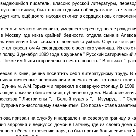
 выдающийся писатель, классик русской литературы, перево
и путешествиями, был превосходным наблюдателем за челове
удут жить ещё долго, находя отклики в сердцах новых поколени
в семье мелкого чиновника, умершего через год после рождения
в Москву, где из-за крайней бедности, отдала сына в Алекс
ак или иначе был связан с военной службой. Спустя четыре
 стал курсантом Александровского военного училища. Из его с
полку. 3 декабря 1889 года в журнале " Русский сатирический
Позже им были отправлены в печать повесть " Впотьмах ", расск
еехал в Киев, решив посвятить себя литературному труду. В
тывая жизненные переживания и впечатления, которые стали о
.Буниным, А.М.Горьким и переехал в северную столицу. В 1908 
ующей о жизни обитательниц публичного дома. Наиболее значим
ссказов " Листригоны ", " Белый пудель ", " Изумруд ", " Су
 Куприна по-настоящему знаменитым. Его проза - стала заметн
нова призван на службу и направлен на северную границу в ка
ия здоровья и вернулся домой в Гатчину, где из своего дома
льно отнёсся к отречению царя, но был против большевистской 