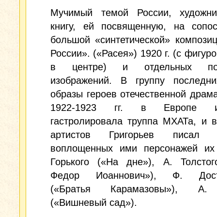
Мучимый темой России, художни
книгу, ей посвященную, на сопос
большой «синтетической» компози
России». («Расея») 1920 г. (с фигур
в центре) и отдельных пор
изображений. В группу последн
образы героев отечественной драма
1922-1923 гг. в Европе
гастролировала труппа МХАТа, и 
артистов Григорьев писал п
воплощенных ими персонажей их
Горького («На дне»), А. Толстог
Федор Иоаннович»), Ф. Досто
(«Братья Карамазовы»), А.
(«Вишневый сад»).