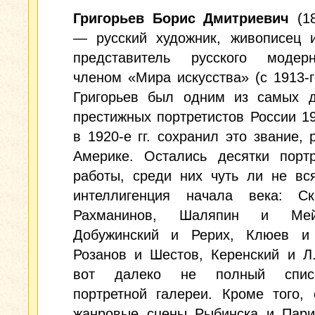
Григорьев Борис Дмитриевич
(18
— русский художник, живописец и
представитель русского моде
членом «Мира искусства» (с 1913-г
Григорьев был одним из самых д
престижных портретистов России 191
в 1920-е гг. сохранил это звание, 
Америке. Остались десятки портр
работы, среди них чуть ли не вс
интеллигенция начала века: С
Рахманинов, Шаляпин и Мейе
Добужинский и Рерих, Клюев и 
Розанов и Шестов, Керенский и Л
вот далеко не полный спис
портретной галереи. Кроме того,
жанровые сцены Рыбинска и Пари