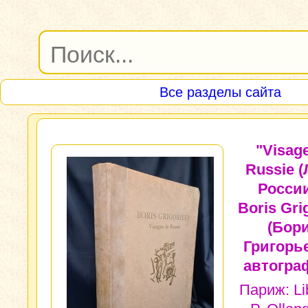
Все разделы сайта
"Visag
Russie 
России
Boris Grig
(Бор
Григорье
автогра
Париж: Lib