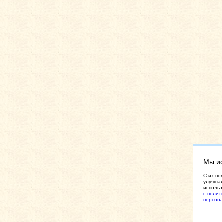
Мы и
C их по
улучшая
использ
с полит
персон