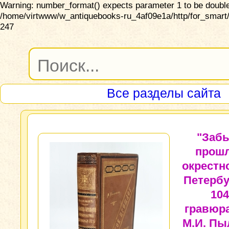
Warning: number_format() expects parameter 1 to be double,
/home/virtwww/w_antiquebooks-ru_4af09e1a/http/for_smart/
247
Все разделы сайта
"Заб
прош
окрестн
Петербу
104
гравюр
М.И. Пы