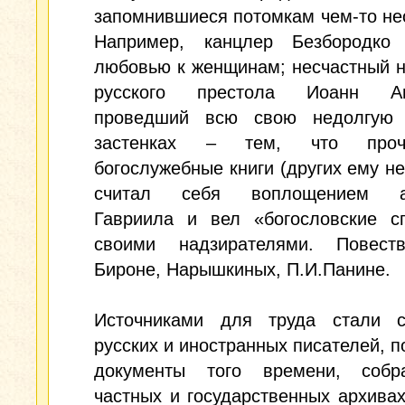
запомнившиеся потомкам чем-то н
Например, канцлер Безбородко
любовью к женщинам; несчастный 
русского престола Иоанн Ант
проведший всю свою недолгую
застенках – тем, что про
богослужебные книги (других ему не
считал себя воплощением ар
Гавриила и вел «богословские с
своими надзирателями. Повест
Бироне, Нарышкиных, П.И.Панине.
Источниками для труда стали с
русских и иностранных писателей, 
документы того времени, соб
частных и государственных архивах