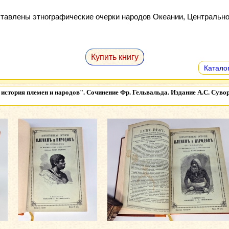
ставлены этнографические очерки народов Океании, Центрально
Купить книгу
Каталог
 история племен и народов". Сочинение Фр. Гельвальда. Издание А.С. Суво