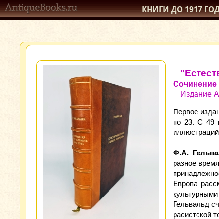
КНИГИ ДО 1917
ГО
"Естест
Сочинение 
Издание А
Первое издан
по 23. С 49
иллюстраций 
Ф.А. Гельв
разное время
принадлежно
Европа расс
культурными
Гельвальд сч
расистской т