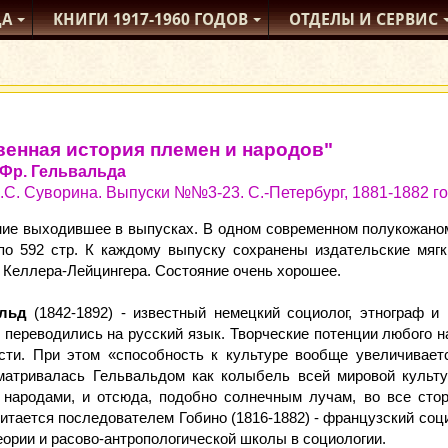
ДА
КНИГИ
1917-1960
ГОДОВ
ОТДЕЛЫ
И СЕРВИС
венная история племен и народов"
Фр. Гельвальда
.С. Суворина. Выпуски №№3-23. С.-Петербург, 1881-1882 г
ие выходившее в выпусках. В одном современном полукожаном
 по 592 стр. К каждому выпуску сохранены издательские мя
Келлера-Лейцингера. Состояние очень хорошее.
альд
(1842-1892) - известный немецкий социолог, этнограф и
 переводились на русский язык. Творческие потенции любого н
сти. При этом «способность к культуре вообще увеличивает
матривалась Гельвальдом как колыбель всей мировой культу
 народами, и отсюда, подобно солнечным лучам, во все сто
итается последователем Гобино (1816-1882) - французский соци
еории и расово-антропологической школы в социологии.