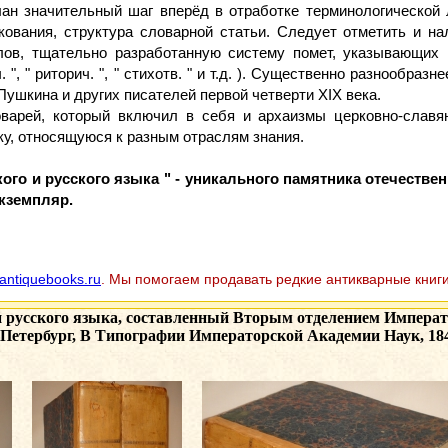
н значительный шаг вперёд в отработке терминологической 
вания, структура словарной статьи. Следует отметить и на
ов, тщательно разработанную систему помет, указывающих н
ч. ", " риторич. ", " стихотв. " и т.д. ). Существенно разнооб
ушкина и других писателей первой четверти XIX века.
оварей, который включил в себя и архаизмы церковно-славя
у, относящуюся к разным отраслям знания.
ого и русского языка " - уникального памятника отечестве
кземпляр.
antiquebooks.ru
. Мы помогаем продавать редкие антикварные книги
и русского языка, составленный Вторым отделением Императ
-Петербург, В Типографии Императорской Академии Наук, 184