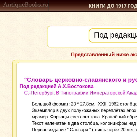
КНИГИ ДО 1917
ГО
Представленный ниже экз
"Словарь церковно-славянского и ру
Под редакцией А.Х.Востокова
С.-Петербург, В Типографии Императорской Акад
Большой формат: 23 * 27,8см.; XXII, 1962 столбца,
Экземпляр в двух полукожаных переплётах эпохи
мрамор. Форзацы светлого тона. Краплёный обре
Текст напечатан в два столбца, колонцифры над 
Первое издание " Словаря " ( лишь через 20 лет, 