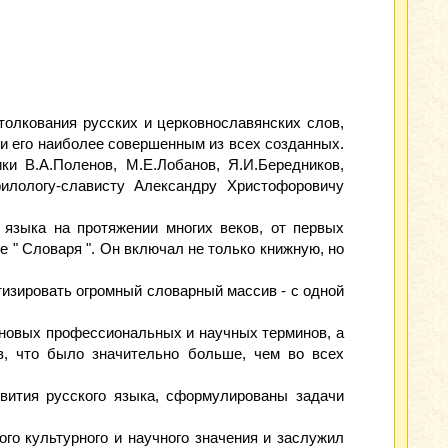
олкования русских и церковнославянских слов,
и его наиболее совершенным из всех созданных.
и В.А.Поленов, М.Е.Лобанов, Я.И.Бередников,
филологу-слависту Александру Христофоровичу
 языка на протяжении многих веков, от первых
 " Словаря ". Он включал не только книжную, но
тизировать огромный словарный массив - с одной
, новых профессиональных и научных терминов, а
ов, что было значительно больше, чем во всех
вития русского языка, сформулированы задачи
ого культурного и научного значения и заслужил