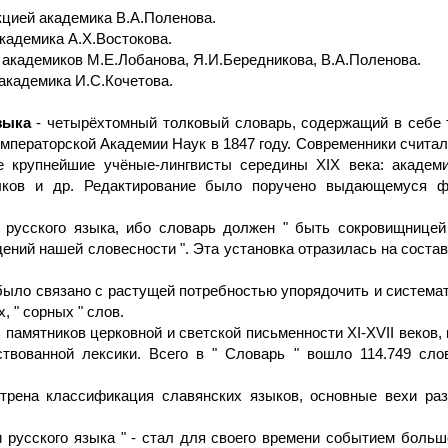
акцией академика В.А.Поленова.
академика А.Х.Востокова.
й академиков М.Е.Лобанова, Я.И.Бередникова, В.А.Поленова.
 академика И.С.Кочетова.
зыка
- четырёхтомный толковый словарь, содержащий в себе т
ператорской Академии Наук в 1847 году. Современники считал
 крупнейшие учёные-лингвисты середины XIX века: академик
Языков и др. Редактирование было поручено выдающемуся 
 русского языка, ибо словарь должен " быть сокровищницей
ний нашей словесности ". Эта установка отразилась на составе
 было связано с растущей потребностью упорядочить и система
, " сорных " слов.
 памятников церковной и светской письменности XI-XVII веков
ствованной лексики. Всего в " Словарь " вошло 114.749 сл
трена классификация славянских языков, основные вехи раз
 русского языка " - стал для своего времени событием больш