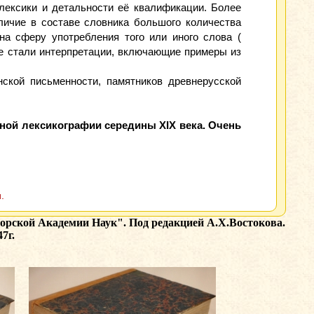
лексики и детальности её квалификации. Более
личие в составе словника большого количества
а сферу употребления того или иного слова (
разнее стали интерпретации, включающие примеры из
нской письменности, памятников древнерусской
нной лексикографии середины XIX века. Очень
.
орской Академии Наук". Под редакцией А.Х.Востокова.
7г.