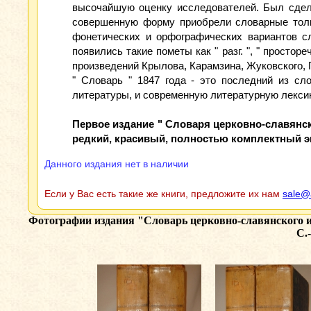
высочайшую оценку исследователей. Был сдела
совершенную форму приобрели словарные толко
фонетических и орфографических вариантов сл
появились такие пометы как " разг. ", " просторе
произведений Крылова, Карамзина, Жуковского, П
" Словарь " 1847 года - это последний из сл
литературы, и современную литературную лексик
Первое издание " Словаря церковно-славянск
редкий, красивый, полностью комплектный э
Данного издания нет в наличии
Если у Вас есть такие же книги, предложите их нам
sale@
Фотографии издания
"Словарь церковно-славянского 
С.