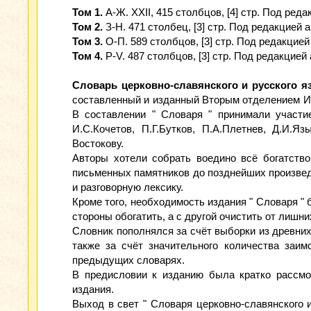
Том 1.
А-Ж. XXII, 415 столбцов, [4] стр. Под ред
Том 2.
З-Н. 471 столбец, [3] стр. Под редакцией 
Том 3.
О-П. 589 столбцов, [3] стр. Под редакцие
Том 4.
Р-V. 487 столбцов, [3] стр. Под редакцией
Словарь церковно-славянского и русского я
составленный и изданный Вторым отделением Им
В составлении " Словаря " принимали участие
И.С.Кочетов, П.Г.Бутков, П.А.Плетнев, Д.И.
Востокову.
Авторы хотели собрать воедино всё богатство
письменных памятников до позднейших произведе
и разговорную лексику.
Кроме того, необходимость издания " Словаря "
стороны обогатить, а с другой очистить от лишних
Словник пополнялся за счёт выборки из древних
также за счёт значительного количества заим
предыдущих словарях.
В предисловии к изданию была кратко рассмо
издания.
Выход в свет " Словаря церковно-славянского и