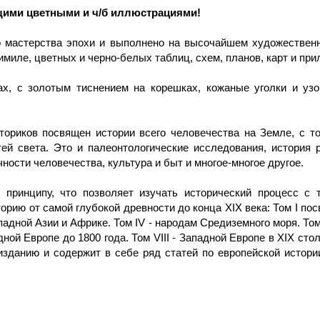
ими цветными и ч/б иллюстрациями!
о мастерства эпохи и выполнено на высочайшем художествен
иле, цветных и черно-белых таблиц, схем, планов, карт и при
х, с золотым тиснением на корешках, кожаные уголки и узо
ориков посвящен истории всего человечества на Земле, с то
ей света. Это и палеонтологические исследования, история 
ности человечества, культура и быт и многое-многое другое.
 принципу, что позволяет изучать исторический процесс с
орию от самой глубокой древности до конца XIX века: Том I посв
ападной Азии и Африке. Том IV - народам Средиземного моря. Том
дной Европе до 1800 года. Том VIII - Западной Европе в XIX ст
изданию и содержит в себе ряд статей по европейской истори