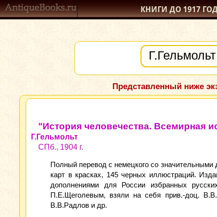
КНИГИ ДО 1917
ГО
Представленный ниже экз
"История человечества. Всемирная и
Г.Гельмольт
СПб., 1904 г.
Полный перевод с немецкого со значительными д
карт в красках, 145 черных иллюстраций. Изда
дополнениями для России избранных русских 
П.Е.Щеголевым, взяли на себя прив.-доц. В.В.
В.В.Радлов и др.