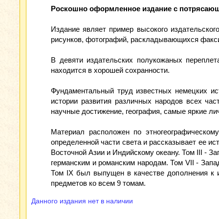
Роскошно оформленное издание с потрясающ
Издание являет пример высокого издательског
рисунков, фотографий, раскладывающихся факсим
В девяти издательских полукожаных переплета
находится в хорошей сохранности.
Фундаментальный труд известных немецких ист
истории развития различных народов всех част
научные достижение, география, самые яркие лич
Материал расположен по этногеографическому
определенной части света и рассказывает ее ист
Восточной Азии и Индийскому океану. Том III - З
германским и романским народам. Том VII - Запа
Том IX был выпущен в качестве дополнения к 
предметов ко всем 9 томам.
Данного издания нет в наличии