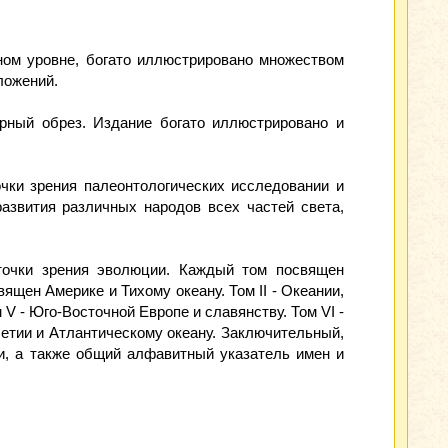
ном уровне, богато иллюстрировано множеством
ложений.
рный обрез. Издание богато иллюстрировано и
чки зрения палеонтологических исследовании и
развития различных народов всех частей света,
 точки зрения эволюции. Каждый том посвящен
ящен Америке и Тихому океану. Том II - Океании,
 V - Юго-Восточной Европе и славянству. Том VI -
олетии и Атлантическому океану. Заключительный,
и, а также общий алфавитный указатель имен и