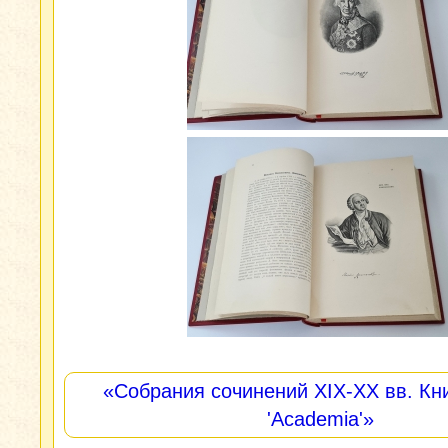
«Собрания сочинений XIX-XX вв. Кни
'Academia'»