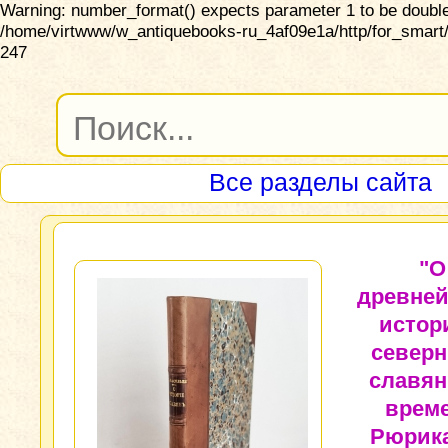
Warning: number_format() expects parameter 1 to be double,
/home/virtwww/w_antiquebooks-ru_4af09e1a/http/for_smart/
247
Все разделы сайта
"О
древне
истор
север
славян
врем
Рюрика