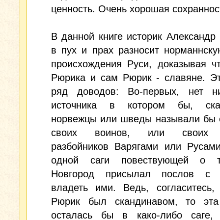
ценность. Очень хорошая сохраннос
В данной книге историк Александр
в пух и прах разносит норманнск
происхождения Руси, доказывая ч
Рюрика и сам Рюрик - славяне. Э
ряд доводов: Во-первых, нет н
источника в котором бы, ска
норвежцы или шведы называли бы 
своих воинов, или своих 
разбойников Варягами или Русами
одной саги повествующей о т
Новгород присылал послов с 
владеть ими. Ведь, согласитесь,
Рюрик был скандинавом, то эта
осталась бы в како-либо саге,