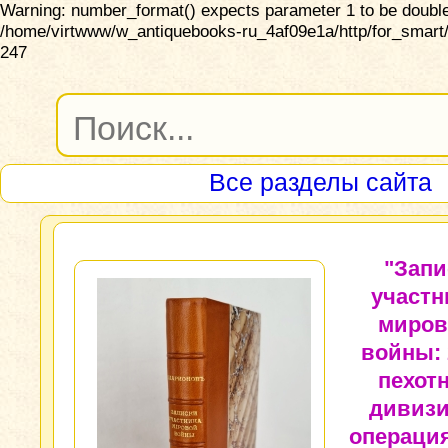
Warning: number_format() expects parameter 1 to be double,
/home/virtwww/w_antiquebooks-ru_4af09e1a/http/for_smart/
247
Все разделы сайта
"Запи
участн
миров
войны: 
пехот
дивизи
операция