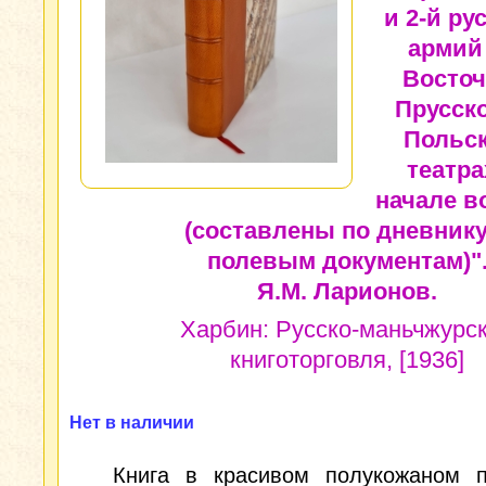
и 2-й ру
армий
Восточ
Прусск
Польс
театра
начале в
(составлены по дневнику
полевым документам)"
Я.М. Ларионов.
Харбин: Русско-маньчжурс
книготорговля, [1936]
Нет в наличии
Книга в красивом полукожаном п