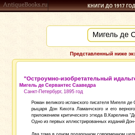
КНИГИ ДО 1917
ГО
Представленный ниже экз
"Остроумно-изобретательный идальг
Мигель де Сервантес Сааведра
Санкт-Петербург, 1895 год
Роман великого испанского писателя Мигеля де
рыцаря Дон Кихота Ламанчского и его верног
приложением критического этюда В.Карелина "Д
Одно из первых иллюстрированных изданий Дон-
Два тома в одном подарочном современном цель