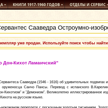
ДА
КНИГИ
1917-1960
ГОДОВ
ОТДЕЛЫ
И СЕРВИС
емпляр уже продан. Используйте поиск чтобы найти
о Дон-Кихот Ламанчский"
 Сервантеса Сааведра (1546 - 1616) об удивительных подвигах
о оруженосца Санчо Пансы. Перевод с испанского В.Карели
он-Кихотизм" и "Демонизм". Великолепно иллюстрированное изд
Кихота на русском языке.
нокожаном переплете с роскошным золотым тиснением. Золото