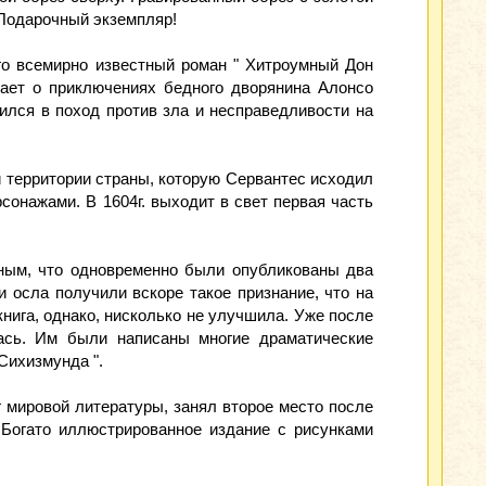
 Подарочный экземпляр!
Его всемирно известный роман " Хитроумный Дон
вает о приключениях бедного дворянина Алонсо
лся в поход против зла и несправедливости на
й территории страны, которую Сервантес исходил
сонажами. В 1604г. выходит в свет первая часть
ярным, что одновременно были опубликованы два
 осла получили вскоре такое признание, что на
нига, однако, нисколько не улучшила. Уже после
лась. Им были написаны многие драматические
Сихизмунда ".
 мировой литературы, занял второе место после
Богато иллюстрированное издание с рисунками