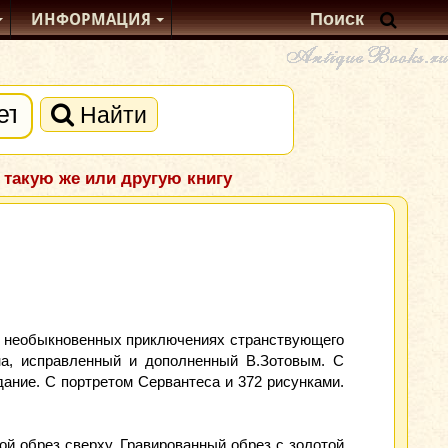
ИНФОРМАЦИЯ
Найти
 такую же или другую книгу
 и необыкновенных приключениях странствующего
на, исправленный и дополненный В.Зотовым. С
ание. С портретом Сервантеса и 372 рисунками.
й обрез сверху. Гравированный обрез с золотой