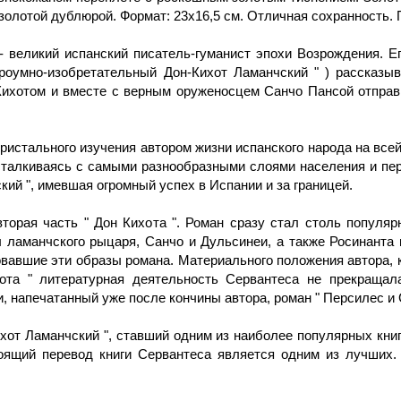
 золотой дублюрой. Формат: 23x16,5 см. Отличная сохранность.
 - великий испанский писатель-гуманист эпохи Возрождения. 
троумно-изобретательный Дон-Кихот Ламанчский " ) рассказы
Кихотом и вместе с верным оруженосцем Санчо Пансой отправи
истального изучения автором жизни испанского народа на все
сталкиваясь с самыми разнообразными слоями населения и пер
ий ", имевшая огромный успех в Испании и за границей.
вторая часть " Дон Кихота ". Роман сразу стал столь попул
 ламанчского рыцаря, Санчо и Дульсинеи, а также Росинанта и
вавшие эти образы романа. Материального положения автора, к
хота " литературная деятельность Сервантеса не прекраща
и, напечатанный уже после кончины автора, роман " Персилес и 
хот Ламанчский ", ставший одним из наиболее популярных книг
ящий перевод книги Сервантеса является одним из лучших. 