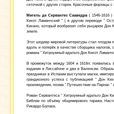
сеточкой с других сторон. Красочные форзацы с
Мигель де Сервантес Сааведра
( 1546-1616 )
Кихот Ламанчский " ( в другом переводе " Ос
Кихано, который вообразил себя рыцарем Дон 
земле.
Этот шедевр мировой литературы стал плодом пр
вдоль и поперёк в качестве сборщика налогов, 
романа " Хитроумный идальго Дон Кихот Ламанчск
В промежуток между 1604 и 1616гг. появились 
издания в Лиссабоне и два в Валенсии. Образы
праздниках в Испании выступали маски, имитиро
грандиозного успеха с публикацией " Дон Ки
произведения, поэма " Путешествие на Парнас " 
Роман Сервантеса " Хитроумный идальго Дон Ки
Библии по объёму общемирового тиража. Насто
Рикардо Балака.