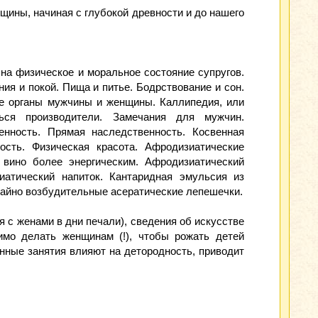
ны, начиная с глубокой древности и до нашего
на физическое и моральное состояние супругов.
ия и покой. Пища и питье. Бодрствование и сон.
е органы мужчины и женщины. Каллипедия, или
ься производители. Замечания для мужчин.
нность. Прямая наследственность. Косвенная
ость. Физическая красота. Афродизиатические
 вино более энергическим. Афродизиатический
атический напиток. Кантаридная эмульсия из
чайно возбудительные асератические лепешечки.
 с женами в дни печали), сведения об искусстве
имо делать женщинам (!), чтобы рожать детей
енные занятия влияют на детородность, приводит