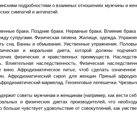
нскими подробностями о взаимных отношениях мужчины и женщи
ских симпатий и антипатий.
енные браки. Поздние браки. Неравные браки. Влияние брака 
ду супругами. Физическая гигиена. Жилище, одежда. Упражнен
ть сна. Ванны и обмывания. Умственные упражнения. Половы
изическая и моральная диета, которой должны подчинит
очих физических и нравственных преимуществ. Наследстве
ь. Влиятельная наследственность. Физическая наследственн
е вино. Афродизиатическое питье, чтоб сделать означенное
ин. Афродизиатический сироп для женщин Пряный афродизи
Афродизиатический мармелад. Гензенговые лепешечки. Чрезвы
одержит советы мужчинам и женщинам (например, как вести себя
оральных и физических диетах производителей, что необход
кто больше чувствует удовольствие от совокуплений, как умств