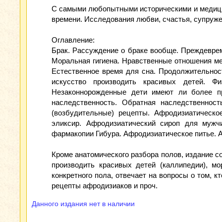
С самыми любопытными историческими и медици
времени. Исследования любви, счастья, супруже
Оглавление:
Брак. Рассуждение о браке вообще. Преждеврем
Моральная гигиена. Нравственные отношения меж
Естественное время для сна. Продолжительнос
искусство производить красивых детей. Ф
Незаконнорожденные дети имеют ли более пр
наследственность. Обратная наследственност
(возбудительные) рецепты. Афродизиатическо
эликсир. Афродизиатический сироп для мужч
фармакопии Гибура. Афродизиатическое питье. 
Кроме анатомического разбора полов, издание с
производить красивых детей (каллипедии), м
конкретного пола, отвечает на вопросы о том, 
рецепты афродизиаков и проч.
Данного издания нет в наличии