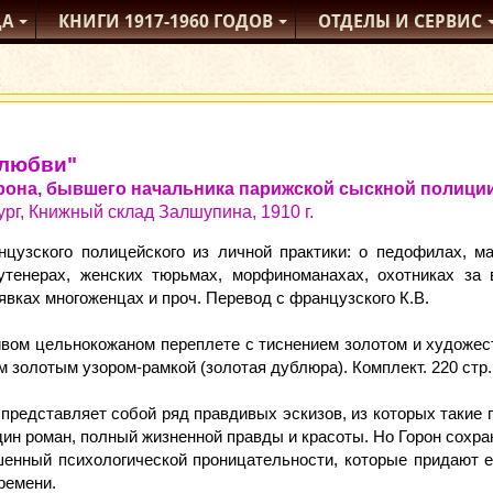
ДА
КНИГИ
1917-1960
ГОДОВ
ОТДЕЛЫ
И СЕРВИС
 любви"
рона, бывшего начальника парижской сыскной полици
ург, Книжный склад Залшупина, 1910 г.
нцузского полицейского из личной практики: о педофилах, ма
утенерах, женских тюрьмах, морфиноманахах, охотниках за 
вках многоженцах и проч. Перевод с французского К.В.
сивом цельнокожаном переплете с тиснением золотом и художе
 золотым узором-рамкой (золотая дублюра). Комплект. 220 стр.
 представляет собой ряд правдивых эскизов, из которых такие 
дин роман, полный жизненной правды и красоты. Но Горон сохр
шенный психологической проницательности, которые придают е
ремени.