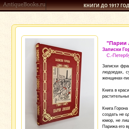
КНИГИ ДО 1917
ГО
"Парии
Записки Го
С.-Петерб
Записки фра
людоедах, с
женщинах-пия
Книга в кра
растительным
Книга Горона
создать не о
юмор, не ли
Парижа его в