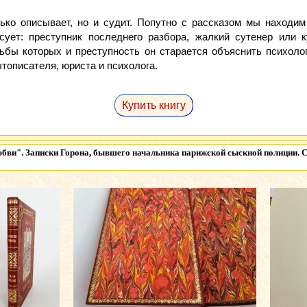
лько описывает, но и судит. Попутно с рассказом мы находим
ует: преступник последнего разбора, жалкий сутенер или к
ьбы которых и преступность он старается объяснить психолог
тописателя, юриста и психолога.
Купить книгу
бви". Записки Горона, бывшего начальника парижской сыскной полиции. С.