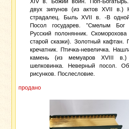
XIV в. Божий воин. Поп-Богатырь
двух зипунов (из актов XVII в.)
страдалец. Быль XVII в. -В одно
Посол государев. "Смелым Бог 
Русский полонянник. Скоморохова
старой сказки). Золотный кафтан. 
кречатник. Птичка-невеличка. Нашл
камень (из мемуаров XVIII в.)
шелковинка. Неверный посол. Об
рисунков. Послесловие.
продано