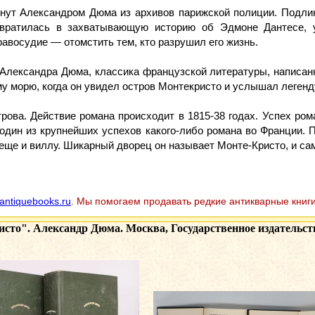
нут Александром Дюма из архивов парижской полиции. Подли
евратилась в захватывающую историю об Эдмоне Дантесе, 
равосудие — отомстить тем, кто разрушил его жизнь.
лександра Дюма, классика французской литературы, написанн
у морю, когда он увидел остров Монтекристо и услышал легенд
трова. Действие романа происходит в 1815-38 годах. Успех р
один из крупнейших успехов какого-либо романа во Франции. П
ще и виллу. Шикарный дворец он называет Монте-Кристо, и сам 
antiquebooks.ru
. Мы помогаем продавать редкие антикварные книги
сто". Александр Дюма. Москва, Государственное издательств