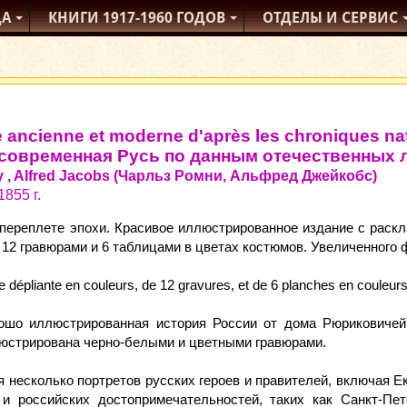
ДА
КНИГИ
1917-1960
ГОДОВ
ОТДЕЛЫ
И СЕРВИС
 ancienne et moderne d'après les chroniques nati
 современная Русь по данным отечественных 
 , Alfred Jacobs (Чарльз Ромни, Альфред Джейкобс)
1855 г.
переплете эпохи. Красивое иллюстрированное издание с рас
, 12 гравюрами и 6 таблицами в цветах костюмов. Увеличенного 
rte dépliante en couleurs, de 12 gravures, et de 6 planches en couleu
ошо иллюстрированная история России от дома Рюриковичей
юстрирована черно-белыми и цветными гравюрами.
 несколько портретов русских героев и правителей, включая Ек
и российских достопримечательностей, таких как Санкт-Пет