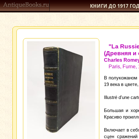
КНИГИ ДО 1917
ГО
"La Russie
(Древняя и
Charles Romey
Paris, Furne, 
В полукожаном 
19 века в цвете
Illustré d'une ca
Большая и хор
Красиво проилл
Включает в себя
сцен сражений 