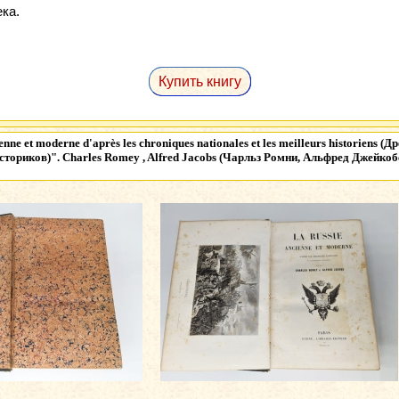
ка.
Купить книгу
enne et moderne d'après les chroniques nationales et les meilleurs historien
ториков)". Charles Romey , Alfred Jacobs (Чарльз Ромни, Альфред Джейкобс).