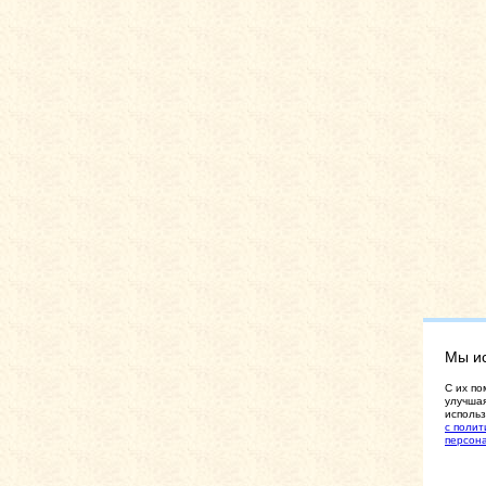
Мы и
C их по
улучшая
использ
с полит
персон