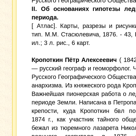
Русского Географического Общества)
II. Об основаниях гипотезы лед
периода.
[ Атлас]. Карты, разрезы и рисунки
тип. М.М. Стасюлевича, 1876. - 43, IV
ил.; 3 л. рис., 6 карт.
Кропоткин Пётр Алексеевич
( 184
— русский географ и геоморфолог. 
Русского Географического Общества
анархизма. Из княжеского рода Кро
Важнейшая пионерская работа о л
периоде Земли. Написана в Петроп
крепости, куда Кропоткин бвл п
1874 г., как участник тайного общ
бежал из тюремного лазарета Нико