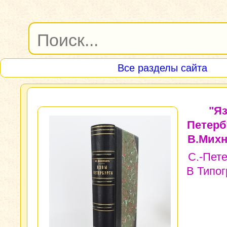
Все разделы сайта
"Я
Петерб
В.Михн
С.-Пете
В Типо