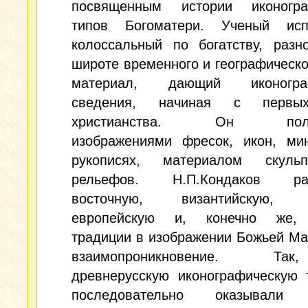
посвященным истории иконогра
типов Богоматери. Ученый исп
колоссальный по богатству, разн
широте временного и географическо
материал, дающий иконограф
сведения, начиная с первы
христианства. Он польз
изображениями фресок, икон, ми
рукописях, материалом скуль
рельефов. Н.П.Кондаков рас
восточную, византийскую, з
европейскую и, конечно же, 
традиции в изображении Божьей Ма
взаимопроникновение. Т
древнерусскую иконографическую 
последовательно оказывали 