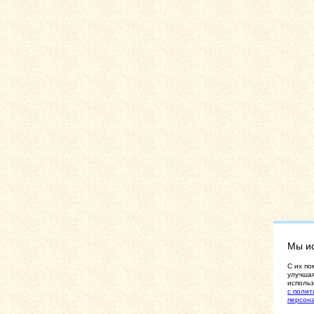
Мы и
C их по
улучшая
использ
с полит
персон