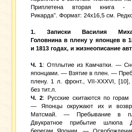
Приплетена вторая книга - "
Рикарда". Формат: 24x16,5 см. Редко
1. Записки Василия Миха
Головнина в плену у японцев в 1
и 1813 годах, и жизнеописание авт
Ч. 1
: Отплытие из Камчатки. — С
японцами. — Взятие в плен. — Пре
плену. 1 л. фронт., VII-XXXVI, [10],
без тит.л.
Ч. 2
: Русские скитаются по горам
— Японцы окружают их и возв
Матсмай. — Пребывание в п
Двукратное прибытие шлюпа 
берегам Японии. — Освобождение