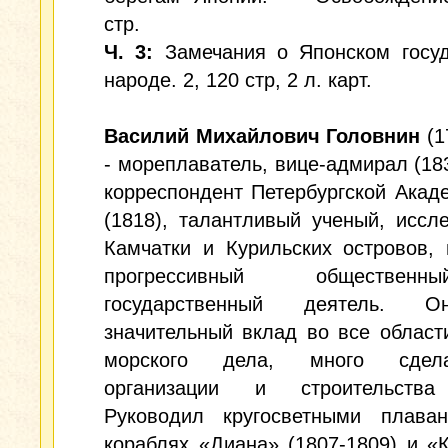
стр.
Ч. 3:
Замечания о Японском госуд
народе. 2, 120 стр, 2 л. карт.
Василий Михайлович Головнин
(1
- мореплаватель, вице-адмирал (183
корреспондент Петербургской Акад
(1818), талантливый ученый, иссл
Камчатки и Курильских островов, 
прогрессивный обществе
государственный деятель. 
значительный вклад во все област
морского дела, много сде
организации и строительства
Руководил кругосветными плава
кораблях «Диана» (1807-1809) и «