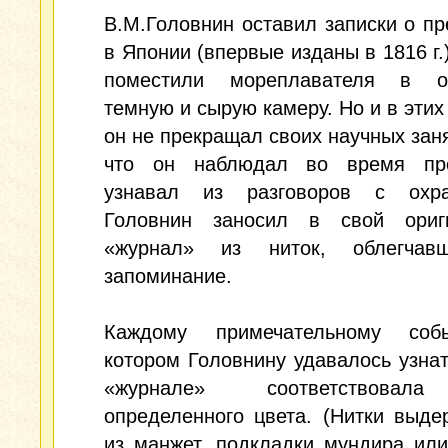
В.М.Головнин оставил записки о п
в Японии (впервые изданы в 1816 г.
поместили мореплавателя в о
темную и сырую камеру. Но и в этих
он не прекращал своих научных заня
что он наблюдал во время пр
узнавал из разговоров с охра
Головнин заносил в свой ориг
«журнал» из ниток, облегчав
запоминание.
Каждому примечательному соб
котором Головнину удавалось узнат
«журнале» соответствовал
определенного цвета. (Нитки выде
из манжет, подкладки мундира ил