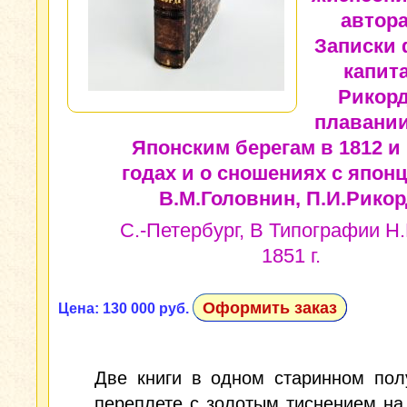
автора.
Записки 
капит
Рикорд
плавании
Японским берегам в 1812 и
годах и о сношениях с япон
В.М.Головнин, П.И.Рикор
С.-Петербург, В Типографии Н.
1851 г.
Оформить заказ
Цена: 130 000 руб.
Две книги в одном старинном пол
переплете с золотым тиснением на