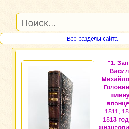
Все разделы сайта
"1. За
Васил
Михайло
Головни
плену
японце
1811, 1
1813 год
жизнеопи