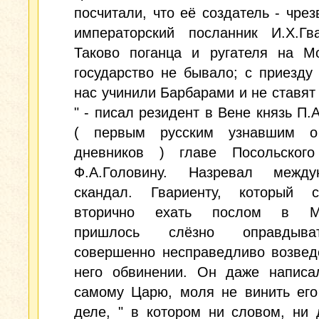
посчитали, что её создатель - чре
императорский посланник И.Х.Гва
Таково поганца и ругателя на Мо
государство не бывало; с приезду
нас учинили Барбарами и не ставят 
" - писал резидент в Вене князь П.
( первым русским узнавшим о
дневников ) главе Посольского
Ф.А.Головину. Назревал между
скандал. Гвариенту, который с
вторично ехать послом в Мо
пришлось слёзно оправдыв
совершенно несправедливо возвед
него обвинении. Он даже написа
самому Царю, моля не винить его
деле, " в котором ни словом, ни