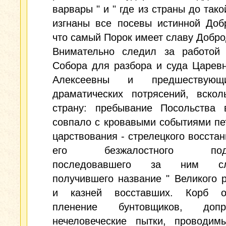
варвары " и " где из страны до тако
изгнаны все посевы истинной Доб
что самый Порок имеет славу Добро
Внимательно следил за работой 
Собора для разбора и суда Царев
Алексеевны и предшествую
драматических потрясений, вскол
страну: пребывание Посольства 
совпало с кровавыми событиями пе
царствования - стрелецкого восстани
его безжалостного подав
последовавшего за ним сле
получившего название " Великого р
и казней восставших. Корб о
пленение бунтовщиков, до
нечеловеческие пытки, проводим