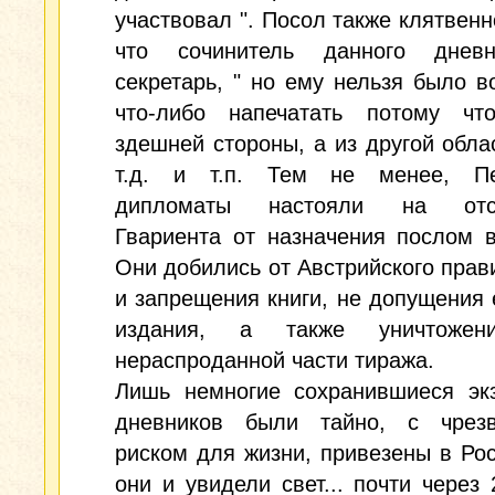
участвовал ". Посол также клятвенн
что сочинитель данного днев
секретарь, " но ему нельзя было в
что-либо напечатать потому ч
здешней стороны, а из другой област
т.д. и т.п. Тем не менее, Пе
дипломаты настояли на отст
Гвариента от назначения послом 
Они добились от Австрийского прав
и запрещения книги, не допущения 
издания, а также уничтожен
нераспроданной части тиража.
Лишь немногие сохранившиеся эк
дневников были тайно, с чрез
риском для жизни, привезены в Ро
они и увидели свет... почти через 