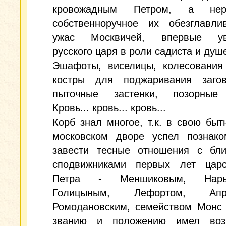
кровожадным Петром, а не
собственноручное их обезглавли
ужас Москвичей, впервые ув
русского царя в роли садиста и душ
Эшафоты, виселицы, колесования
костры для поджаривания загов
пыточные застенки, позорные
Кровь... кровь... кровь...
Корб знал многое, т.к. в свою быт
московском дворе успел познако
завести тесные отношения с бл
сподвижниками первых лет царс
Петра - Меншиковым, Нары
Голицыным, Лефортом, Апра
Ромодановским, семейством Монс 
званию и положению имел воз