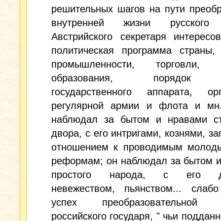
решительных шагов на пути преоб
внутренней жизни русского 
Австрийского секретаря интересо
политическая программа страны, 
промышленности, торговли, к
образования, порядок 
государственного аппарата, орг
регулярной армии и флота и мн
наблюдал за бытом и нравами ст
двора, с его интригами, кознями, за
отношением к проводимым молод
реформам; он наблюдал за бытом 
простого народа, с его ди
невежеством, пьянством... слаб
успех преобразовательной п
российского государя, " чьи поддан