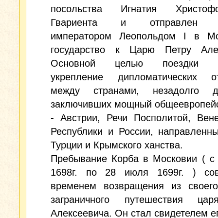
посольства Игнатия Христо
Гвариента и отправлен Р
императором Леопольдом I в Мо
государство к Царю Петру Алек
Основной целью поездки я
укрепление дипломатических о
между странами, незадолго д
заключивших мощный общеевропейс
- Австрии, Речи Посполитой, Вен
Республики и России, направленн
Турции и Крымского ханства.
Пребывание Корба в Московии ( с
1698г. по 28 июля 1699г. ) со
временем возвращения из своего
заграничного путешествия ца
Алексеевича. Он стал свидетелем е