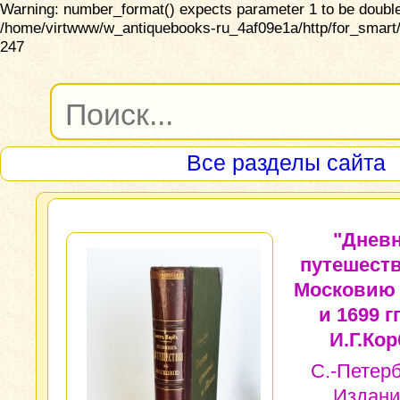
Warning: number_format() expects parameter 1 to be double,
/home/virtwww/w_antiquebooks-ru_4af09e1a/http/for_smart/
247
Все разделы сайта
"Днев
путешеств
Московию 
и 1699 гг
И.Г.Кор
С.-Петерб
Издани