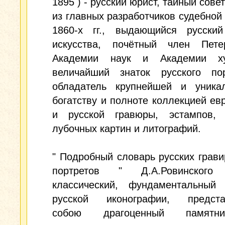
1895 ) - русский юрист, тайный сове
из главных разработчиков судебно
1860-х гг., выдающийся русский
искусства, почётный член Петер
Академии наук и Академии ху
величайший знаток русского по
обладатель крупнейшей и уника
богатству и полноте коллекцией ев
и русской гравюры, эстампов,
лубочных картин и литографий.
" Подробный словарь русских грав
портретов " Д.А.Ровинског
классический, фундаментальный
русской иконографии, предст
собою драгоценный памят