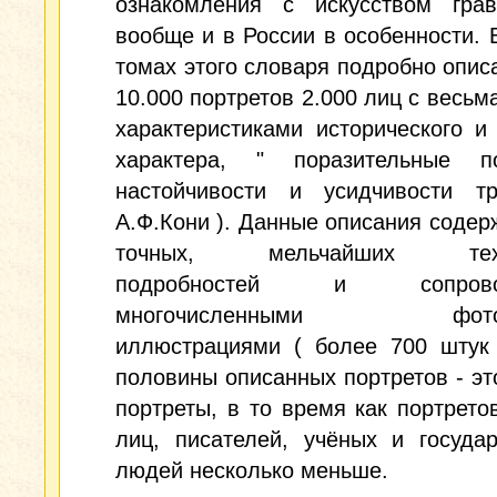
ознакомления с искусством грав
вообще и в России в особенности. 
томах этого словаря подробно опис
10.000 портретов 2.000 лиц с весьм
характеристиками исторического и
характера, " поразительные 
настойчивости и усидчивости т
А.Ф.Кони ). Данные описания содер
точных, мельчайших техн
подробностей и сопровож
многочисленными фотот
иллюстрациями ( более 700 штук 
половины описанных портретов - эт
портреты, в то время как портрето
лиц, писателей, учёных и госуда
людей несколько меньше.