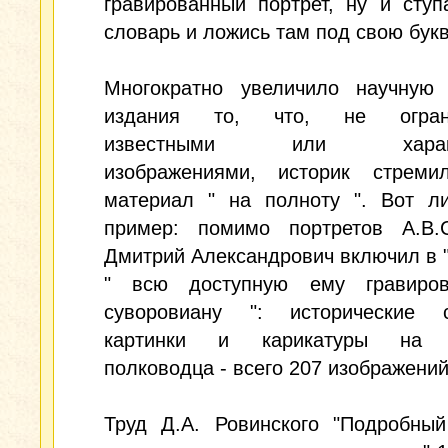
гравированный портрет, ну и сту
словарь и ложись там под свою букв
Многократно увеличило научную 
издания то, что, не ограни
известными или характ
изображениями, историк стреми
материал " на полноту ". Вот л
пример: помимо портретов А.В.С
Дмитрий Александрович включил в 
" всю доступную ему гравиро
суворовиану ": исторические 
картинки и карикатуры на в
полководца - всего 207 изображений
Труд Д.А. Ровинского "Подробный