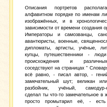
Описания портретов располаг
алфавитном порядке по именам ли
изображённых, и в хронологиче
зависимости от времени создания о
Императоры и самозванцы, сан
авантюристы, военные, священнос
дипломаты, артисты, учёные, лит
купцы, путешественники - люди
происхождения и различн
соседствуют на страницах " Словаря
всё равно, - писал автор, - ген
замечательный шут; великан или
разбойник, учёный, самодур-с
сделал ты что-то замечательное в 
просто промытарил её, - ест