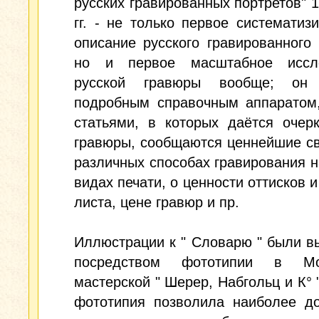
русских гравированных портретов" 
гг. - не только первое систематиз
описание русского гравированного 
но и первое масштабное иссл
русской гравюры вообще; он 
подробным справочным аппаратом,
статьями, в которых даётся очер
гравюры, сообщаются ценнейшие с
различных способах гравирования н
видах печати, о ценности оттисков и
листа, цене гравюр и пр.
Иллюстрации к " Словарю " были 
посредством фототипии в Мос
мастерской " Шерер, Набгольц и К° 
фототипия позволила наиболее до