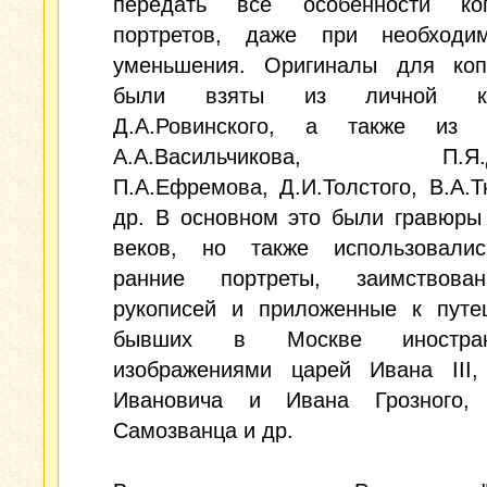
передать все особенности ко
портретов, даже при необходи
уменьшения. Оригиналы для коп
были взяты из личной ко
Д.А.Ровинского, а также из 
А.А.Васильчикова, П.Я.Д
П.А.Ефремова, Д.И.Толстого, В.А.
др. В основном это были гравюры 
веков, но также использовали
ранние портреты, заимствова
рукописей и приложенные к путе
бывших в Москве иностра
изображениями царей Ивана III,
Ивановича и Ивана Грозного,
Самозванца и др.