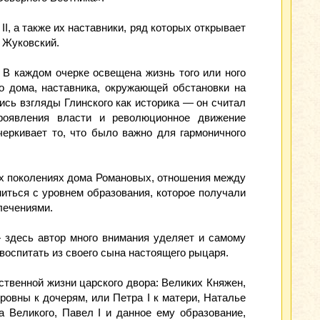
I, а также их наставники, ряд которых открывает
. Жуковский.
 В каждом очерке освещена жизнь того или ного
о дома, наставника, окружающей обстановки на
ись взгляды Глинского как историка — он считал
проявления власти и революционное движение
еркивает то, что было важно для гармоничного
ных поколениях дома Романовых, отношения между
иться с уровнем образования, которое получали
лечениями.
 здесь автор много внимания уделяет и самому
воспитать из своего сына настоящего рыцаря.
твенной жизни царского двора: Великих Княжен,
ровны к дочерям, или Петра I к матери, Наталье
а Великого, Павел I и данное ему образование,