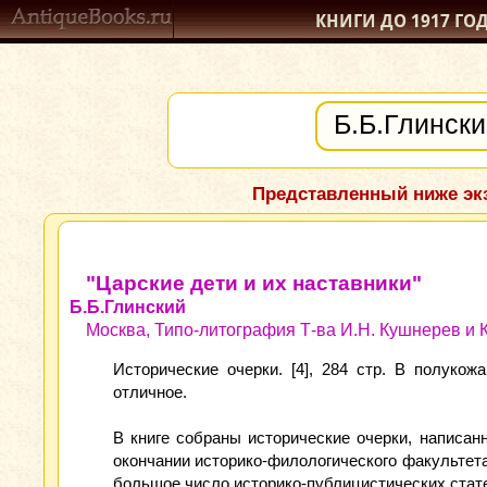
КНИГИ ДО 1917
ГО
Представленный ниже экз
"Царские дети и их наставники"
Б.Б.Глинский
Москва, Типо-литография Т-ва И.Н. Кушнерев и Ко
Исторические очерки. [4], 284 стр. В полуко
отличное.
В книге собраны исторические очерки, написа
окончании историко-филологического факультета
большое число историко-публицистических стате