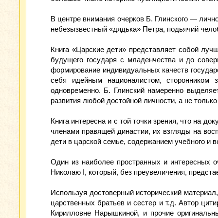
В центре внимания очерков Б. Глинского — лично
небезызвестный «дядька» Петра, подьячий челоб
Книга «Царские дети» представляет собой лучш
будущего государя с младенчества и до совер
формирование индивидуальных качеств государст
себя идейным националистом, сторонником з
одновременно. Б. Глинский намеренно выделяе
развития любой достойной личности, а не только
Книга интересна и с той точки зрения, что на 
членами правящей династии, их взгляды на вос
дети в царской семье, содержанием учебного и 
Один из наиболее пространных и интересных о
Николаю I, который, без преувеличения, предст
Используя достоверный исторический материал,
царственных братьев и сестер и т.д. Автор цит
Кирилловне Нарышкиной, и прочие оригинальные