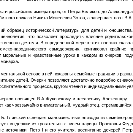
сти российских императоров, от Петра Великого до Александра I
итного приказа Никита Моисеевич Зотов, а завершает поэт В.А
ий образец исторической литературы для детей и юношества.
шеннолетия, что позволяет проследить влияние родительског
венного деятеля. В определенной мере в этих очерках сказал
емско-народнического самодержавия, критиковал крайние 
т моральные и нравственные уроки в каждом из очерков, подч
 монарха.
документальной основе в ней показаны семейные традиции в раз
питание детей. Очерки позволяют достаточно подробно ознаком
воспитательного процесса, кругом чтения и индивидуальными ув
черков посвящен В.А.Жуковскому и цесаревичу Александру —
ает как чрезвычайно внимательный, мудрый отец, стремившийся 
 Б. Глинский освещает малоизвестные эпизоды из семейно-родс
ирует выдержки из трогательных писем царицы Прасковьи Федо
 источники. Петр I и его учителя, воспитание дочерей Петр