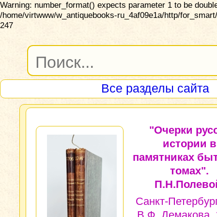
Warning: number_format() expects parameter 1 to be double,
/home/virtwww/w_antiquebooks-ru_4af09e1a/http/for_smart/
247
Все разделы сайта
"Очерки рус
истории в
памятниках быт
томах".
П.Н.Полево
Санкт-Петербург
В.Ф. Демакова, 