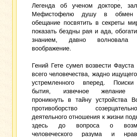
Легенда об ученом докторе, за
Мефистофелю душу в обмен
обещание посвятить в секреты ми
показать бездны рая и ада, обогат
знанием, давно волновала 
воображение.
Гений Гете сумел возвести Фауста
всего человечества, жадно ищущего
устремленного вперед. Поиск
бытия, извечное желание ч
проникнуть в тайну устройства В
противоборство созерцател
деятельного отношения к жизни по
здесь до вопроса о возмо
человеческого разума и нрав