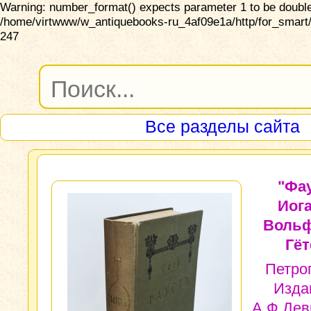
Warning: number_format() expects parameter 1 to be double,
/home/virtwww/w_antiquebooks-ru_4af09e1a/http/for_smart/
247
Все разделы сайта
"Фау
Иог
Вольф
Гёт
Петро
Изда
А.Ф.Дев