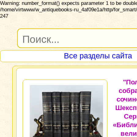
Warning: number_format() expects parameter 1 to be double,
/home/virtwww/w_antiquebooks-ru_4af09e1a/http/for_smart/
247
Все разделы сайта
"По
собр
сочин
Шексп
Сер
«Библи
вели