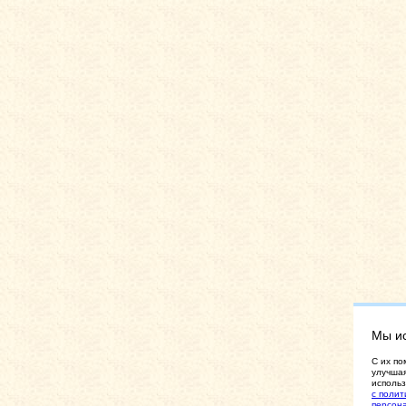
Мы и
C их по
улучшая
использ
с полит
персон