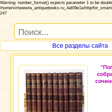
Warning: number_format() expects parameter 1 to be double,
/home/virtwww/w_antiquebooks-ru_4af09e1a/http/for_smart/
247
Все разделы сайта
"По
собр
сочин