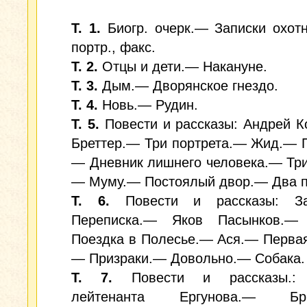
Т. 1.
Биогр. очерк.— Записки охотн
портр., факс.
Т. 2.
Отцы и дети.— Накануне.
Т. 3.
Дым.— Дворянское гнездо.
Т. 4.
Новь.— Рудин.
Т. 5.
Повести и рассказы: Андрей 
Бреттер.— Три портрета.— Жид.— 
— Дневник лишнего человека.— Три
— Муму.— Постоялый двор.— Два п
Т. 6.
Повести и рассказы: За
Переписка.— Яков Пасынков.—
Поездка в Полесье.— Ася.— Перва
— Призраки.— Довольно.— Собака.
Т. 7.
Повести и рассказы.: 
лейтенанта Ергунова.— Бри