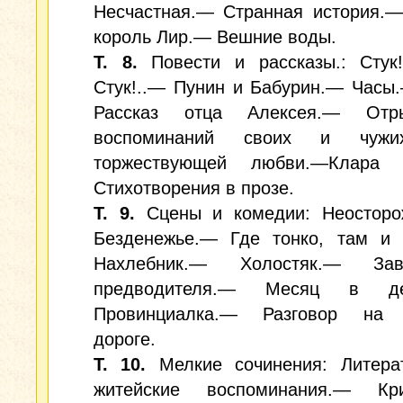
Несчастная.— Странная история.—
король Лир.— Вешние воды.
Т. 8.
Повести и рассказы.: Стук!.
Стук!..— Пунин и Бабурин.— Часы
Рассказ отца Алексея.— Отр
воспоминаний своих и чужих
торжествующей любви.—Клара 
Стихотворения в прозе.
Т. 9.
Сцены и комедии: Неосторо
Безденежье.— Где тонко, там и 
Нахлебник.— Холостяк.— За
предводителя.— Месяц в де
Провинциалка.— Разговор на 
дороге.
Т. 10.
Мелкие сочинения: Литера
житейские воспоминания.— Кри