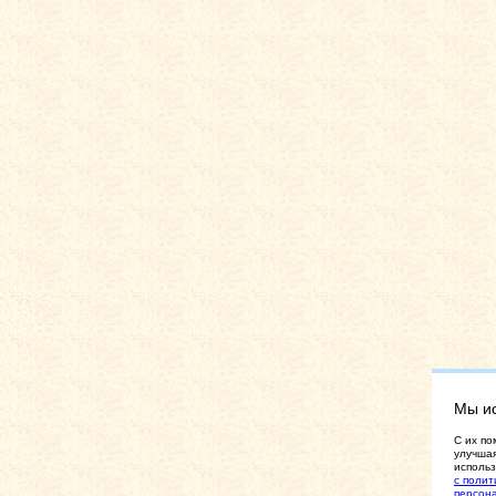
Мы и
C их по
улучшая
использ
с полит
персон