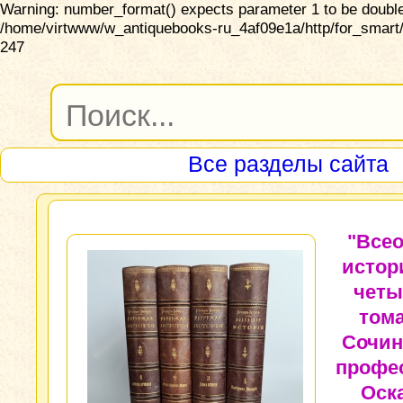
Warning: number_format() expects parameter 1 to be double,
/home/virtwww/w_antiquebooks-ru_4af09e1a/http/for_smart/
247
Все разделы сайта
"Все
истор
четы
тома
Сочин
профе
Оск