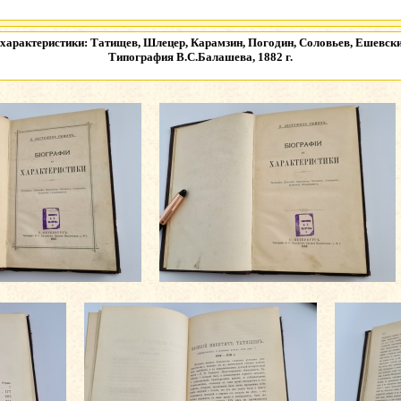
характеристики: Татищев, Шлецер, Карамзин, Погодин, Соловьев, Ешевский
Типография В.С.Балашева, 1882 г.