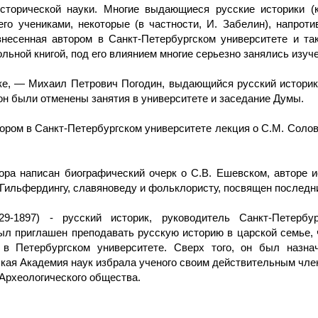
сторической науки. Многие выдающиеся русские историки (к
его учениками, некоторые (в частности, И. Забелин), напроти
знесенная автором в Санкт-Петербургском университете и та
льной книгой, под его влиянием многие серьезно занялись изуч
ке, — Михаил Петрович Погодин, выдающийся русский историк
хорон были отменены занятия в университете и заседание Думы.
ором в Санкт-Петербургском университете лекция о С.М. Солов
ра написан биографический очерк о С.В. Ешевском, авторе и
Гильфердингу, славяноведу и фольклористу, посвящен последни
29-1897) - русский историк, руководитель Санкт-Петербу
был приглашен преподавать русскую историю в царской семье,
 в Петербургском университете. Сверх того, он был назн
рская Академия наук избрала ученого своим действительным чле
Археологического общества.