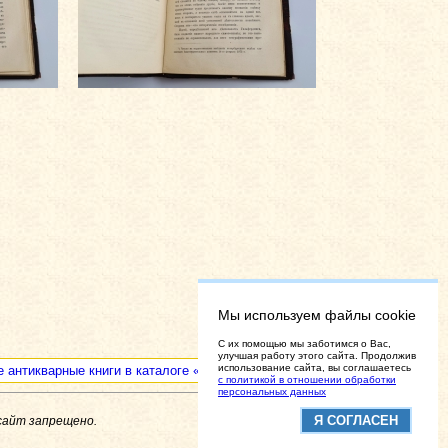
Мы используем файлы cookie
C их помощью мы заботимся о Вас,
улучшая работу этого сайта. Продолжив
использование сайта, вы соглашаетесь
е антикварные книги в каталоге «Интересные антикварные книги»
с политикой в отношении обработки
персональных данных
Я СОГЛАСЕН
сайт запрещено.