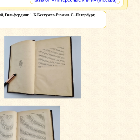
Каталог:
, Гильфердинг.". К.Бестужев-Рюмин. С.-Петербург,