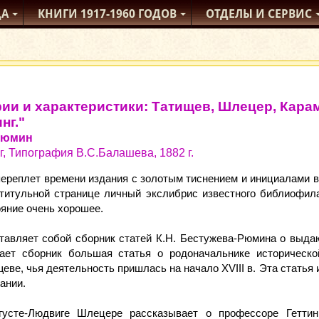
ДА
КНИГИ
1917-1960
ГОДОВ
ОТДЕЛЫ
И СЕРВИС
ии и характеристики: Татищев, Шлецер, Карам
нг."
Рюмин
г, Типография В.С.Балашева, 1882 г.
реплет времени издания с золотым тиснением и инициалами в н
а титульной странице личный экслибрис известного библиофил
яние очень хорошее.
тавляет собой сборник статей К.Н. Бестужева-Рюмина о выда
ает сборник большая статья о родоначальнике историческо
еве, чья деятельность пришлась на начало XVIII в. Эта статья
ании.
усте-Людвиге Шлецере рассказывает о профессоре Геттинг