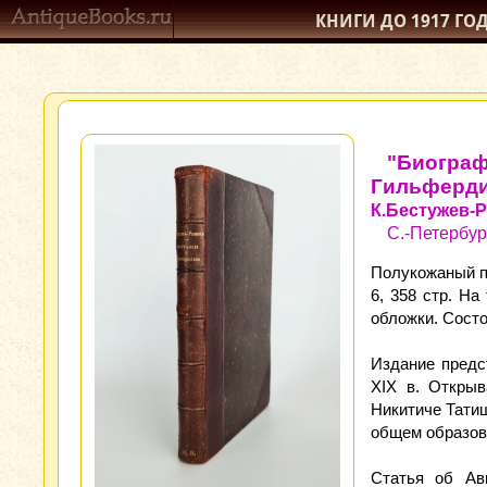
КНИГИ ДО 1917
ГО
"Биограф
Гильферди
К.Бестужев-
С.-Петербур
Полукожаный пе
6, 358 стр. Н
обложки. Состо
Издание предс
XIX в. Открыв
Никитиче Татищ
общем образов
Статья об Авг