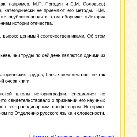
ак, например, М.П. Погодин и С.М. Соловьев)
в, категорически не приемлют его методы. Н.М.
кже опубликованная в этом сборнике. «История
ением истории отечества.
, высоко ценимый соотечественниками. Об этом
ьеве, чьи труды по сей день являются одними из
сторических трудов, блестящем лекторе, не так
й очерк книги.
ргской школы историографии, специалист по
 что свидетельствовало о признании его научных
ачен экстраординарным профессором Историко-
ном по Отделению русского языка и словесности,
«Интересные книги» (Москва)