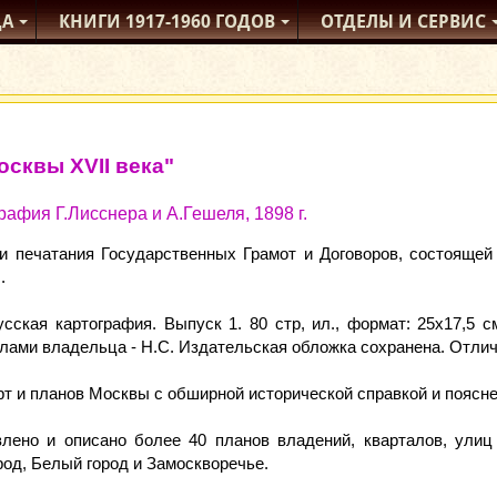
ДА
КНИГИ
1917-1960
ГОДОВ
ОТДЕЛЫ
И СЕРВИС
осквы XVII века"
рафия Г.Лисснера и А.Гешеля, 1898 г.
и печатания Государственных Грамот и Договоров, состояще
.
усская картография. Выпуск 1. 80 стр, ил., формат: 25x17,5 
лами владельца - Н.С. Издательская обложка сохранена. Отлич
т и планов Москвы с обширной исторической справкой и поясн
влено и описано более 40 планов владений, кварталов, улиц 
род, Белый город и Замоскворечье.