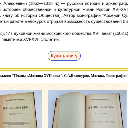
й Алексеевич (1862—1918 гг.) — русский историк и археограф
 историей общественной и культурной жизни России XVI-XVI
 книгу об истории Общества). Автор монографий "Арсений Сухан
; в этой работе Белокуров отрицал возможность существования би
.), "Из духовной жизни московского общества XVII века" (1902 г
е памятники XVI-XVII столетий.
Купить книгу
издания
"Планы г.Москвы XVII века". С.А.Белокуров. Москва, Типография Г.