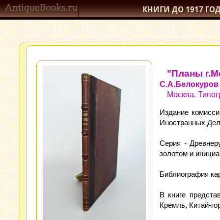
КНИГИ ДО 1917
ГО
"Планы г.М
С.А.Белокуров
Москва, Типог
Издание комисси
Иностранных Дел
Серия - Древнер
золотом и инициа
Библиография кар
В книге предста
Кремль, Китай-го