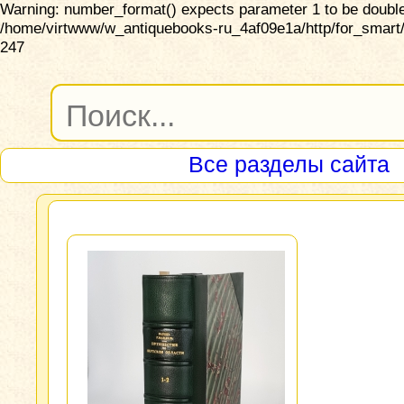
Warning: number_format() expects parameter 1 to be double,
/home/virtwww/w_antiquebooks-ru_4af09e1a/http/for_smart/
247
Все разделы сайта