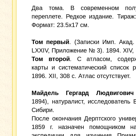
Два тома. В современном пол
переплете. Редкое издание. Тираж:
Формат: 23.5x17 см.
Том первый
. (Записки Имп. Акад. 
LXXIV, Приложение № 3). 1894. XIV, 
Том второй
. С атласом, соде
карты и систематический список р
1896. XII, 308 с. Атлас отсутствует.
Майдель Гергард Людвигович
1894), натуралист, исследователь 
Сибири.
После окончания Дерптского униве
1859 г. назначен помощником на
экспедиции для изучения Приам