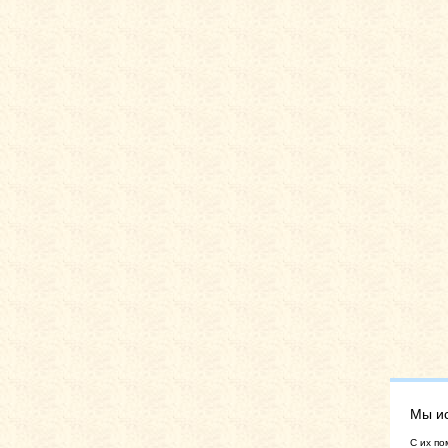
Мы и
C их по