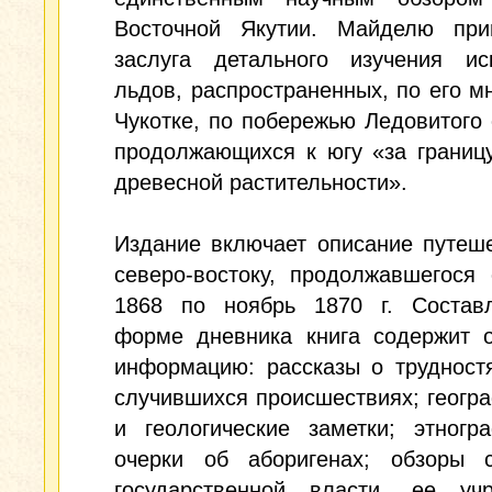
Восточной Якутии. Майделю при
заслуга детального изучения ис
льдов, распространенных, по его м
Чукотке, по побережью Ледовитого 
продолжающихся к югу «за границ
древесной растительности».
Издание включает описание путеш
северо-востоку, продолжавшегося
1868 по ноябрь 1870 г. Состав
форме дневника книга содержит 
информацию: рассказы о трудност
случившихся происшествиях; геогр
и геологические заметки; этногр
очерки об аборигенах; обзоры с
государственной власти, ее учр