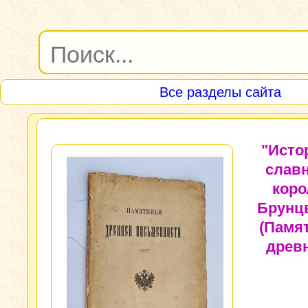
Все разделы сайта
"Исто
слав
коро
Брунц
(Памя
древ