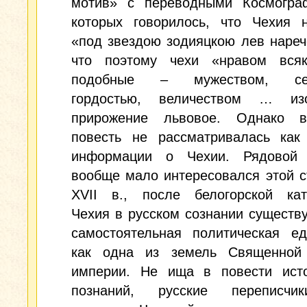
мотив» с переводными Космогра
которых говорилось, что Чехия н
«под звездою зодияцкою лев наре
что поэтому чехи «нравом вся
подобные – мужеством, се
гордостью, величеством … из
прирожение львовое. Однако 
повесть не рассматривалась как 
информации о Чехии. Рядовой 
вообще мало интересовался этой с
XVII в., после белогорской кат
Чехия в русском сознании существу
самостоятельная политическая ед
как одна из земель Священной
империи. Не ища в повести исто
познаний, русские переписчи