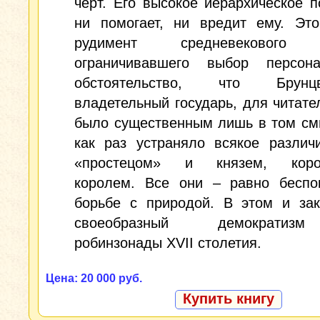
черт. Его высокое иерархическое 
ни помогает, ни вредит ему. Эт
рудимент средневекового э
ограничивавшего выбор персон
обстоятельство, что Бру
владетельный государь, для читател
было существенным лишь в том см
как раз устраняло всякое различ
«простецом» и князем, корол
королем. Все они – равно бесп
борьбе с природой. В этом и зак
своеобразный демократиз
робинзонады XVII столетия.
Цена: 20 000 руб.
Купить книгу