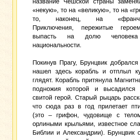
название Чешской страны заменя
«некую», то на «великую», то на «гр
то, наконец, на «франчю
Приключения, пережитые герое
выпасть на долю человек
национальности.
Покинув Прагу, Брунцвик добрался
нашел здесь корабль и отплыл ку
глядят. Корабль притянула Магнитна
подножия которой и высадился
свитой герой. Старый рыцарь расск
что сюда раз в год прилетает пт
(это – грифон, чудовище с тело
орлиными крыльями, известное сл
Библии и Александрии). Брунцвик 