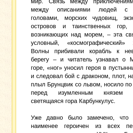
мир. Связь между приключениям
между описаниями людей с 
головами, морских чудовищ, экзо
островов и таинственных гор, 
возникающих над морем, – эта св
условный, «космографический» х
Волны прибивали корабль к не
берегу – и читатель узнавал о М
горе, «ног» уносил героя в пустынн
и следовал бой с драконом, плот, н
плыл Брунцвик со львом, носило по
перед изумленным князем в
светящаяся гора Карбункулус.
Уже давно было замечено, что 
наименее героичен из всех пе