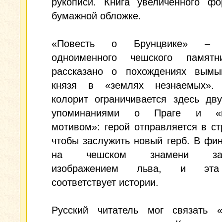
рукописи. Книга увеличенного фо
бумажной обложке.
«Повесть о Брунцвике» – 
одноименного чешского памятн
рассказано о похождениях вымы
князя в «землях незнаемых».
колорит ограничивается здесь дв
упоминаниями о Праге и «г
мотивом»: герой отправляется в ст
чтобы заслужить новый герб. В фи
на чешском знамени заме
изображением льва, и эт
соответствует истории.
Русский читатель мог связать «