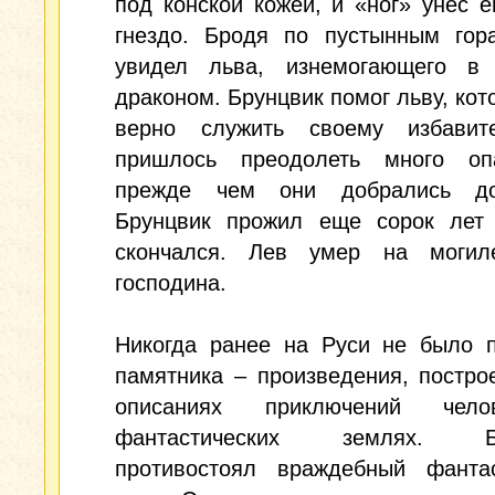
под конской кожей, и «ног» унес е
гнездо. Бродя по пустынным гора
увидел льва, изнемогающего в
драконом. Брунцвик помог льву, кот
верно служить своему избави
пришлось преодолеть много опа
прежде чем они добрались до
Брунцвик прожил еще сорок лет
скончался. Лев умер на могил
господина.
Никогда ранее на Руси не было п
памятника – произведения, постро
описаниях приключений чел
фантастических землях. Бр
противостоял враждебный фантас