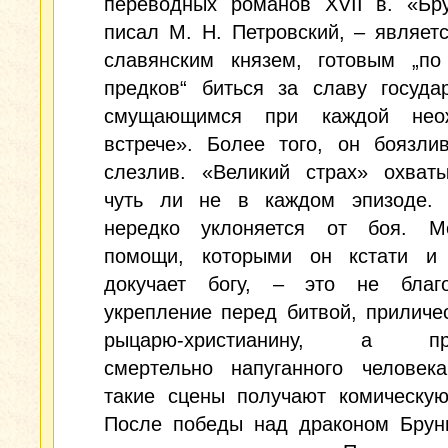
переводных романов XVII в. «Бру
писал М. Н. Петровский, – являет
славянским князем, готовым „по
предков“ биться за славу госуда
смущающимся при каждой неож
встрече». Более того, он боязли
слезлив. «Великий страх» охваты
чуть ли не в каждом эпизоде. 
нередко уклоняется от боя. 
помощи, которыми он кстати и 
докучает богу, – это не благо
укрепление перед битвой, прилич
рыцарю-христианину, а при
смертельно напуганного человека
такие сцены получают комическую
После победы над драконом Брун