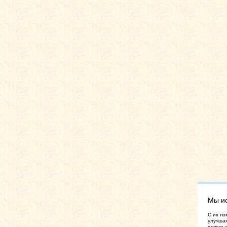
Мы и
C их по
улучшая
использ