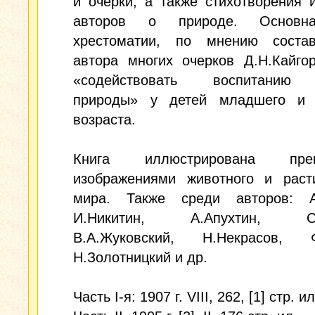
и очерки, а также стихотворения 
авторов о природе. Основн
хрестоматии, по мнению соста
автора многих очерков Д.Н.Кайго
«содействовать воспитанию 
природы» у детей младшего и 
возраста.
Книга иллюстрирована прек
изображениями животного и расти
мира. Также среди авторов: А
И.Никитин, А.Апухтин, С.А
В.А.Жуковский, Н.Некрасов, Ф
Н.Золотницкий и др.
Часть I-я: 1907 г. VIII, 262, [1] стр. ил