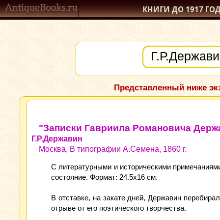
КНИГИ ДО 1917
ГО
Представленный ниже экз
"Записки Гавриила Романовича Держа
Г.Р.Державин
Москва, В типографии А.Семена, 1860 г.
С литературными и историческими примечаниями 
состояние. Формат: 24.5x16 см.
В отставке, на закате дней, Державин перебира
отрыве от его поэтического творчества.