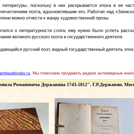
литературы, поскольку в них раскрывается эпоха в ее част
печатлениям поэта, вдохновлявшим его. Работая над «Записка
епени можно отнести к жанру художественной прозы.
тился о литературности слога: ему нужно было успеть расска
ания великого русского поэта и государственного деятеля.
ыдающийся русский поэт, видный государственный деятель эпохи
antiquebooks.ru
. Мы помогаем продавать редкие антикварные книги
иила Романовича Державина 1743-1812". Г.Р.Державин. Москв