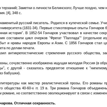
терзаний; Заметки о личности Белинского; Лучше поздно, чем нико
. [4], 348 с.
 знаменитый русский писатель. Родился в купеческой семье. У
университета (1831-34). Первые стихотворные опыты Гончаров
ная история". В 1852-54 Гончаров участвовал в качестве секр
ния составили цикл очерков "Фрегат "Паллада"" (отдельное и
 быт и нравы народов Европы и Азии. С 1856 Гончаров стал ц
вета по делам печати.
зил антикрепостнические стремления русского общества, за
ороны, сочувственно изображена ищущая молодая Россия (в обр
ды", с другой - сказалось предвзятое отношение к "нигилизм
аз бабушки).
литературы как мастер реалистической прозы. Его романы п
о общества 40-60-х гг. 19 в. Три романа Гончаров объединен
м романе, но соответственно эволюционируют в связи с измене
чарова. Отличная сохранность.