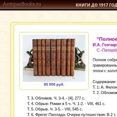
КНИГИ ДО 1917
ГО
"Полное
И.А. Гонча
С.-Петербу
Полное собра
гравированны
эпохи с золо
Содержание:
85 000 руб.
Т. 1: А. Фило
Т. 2. Обломов:
Т. 3. Обломов. Ч. 3-4. - [4], 277 с.
Т. 4. Обрыв: Роман в 5 ч. Ч. 1-2. - VIII, 461 с.
Т. 5. Обрыв. Ч. 3-5. - VIII, 545 с.
Т. 6. Фрегат Паллада: Очерки путешествия: В 2 т. Т. 