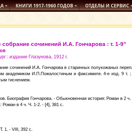
ДА
КНИГИ
1917-1960
ГОДОВ
ОТДЕЛЫ
И СЕРВИС
 собрание сочинений И.А. Гончарова : т. 1-9"
ров
рг : издание Глазунова, 1912 г.
ние сочинений И.А. Гончарова в старинных полукожаных переп
м академиком И.П.Пожалостиным и факсимиле. 4-е изд. 9 т. ;
тым тиснением.
нов. Биография Гончарова. - Обыкновенная история: Роман в 2 ч. - XV
 Роман в 4 ч. Ч. 1-2. - [4], 381 с.
1. - VIII, 392 с.