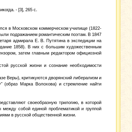
гда. - [3], 265 с.
чился в Московском коммерческом училище (1822-
 были подражанием романтическим поэтам. В 1847
етаря адмирала Е. В. Путятина в экспедиции на
здание 1858). В них с большим художественным
ензором, затем главным редактором официозной
стой русской жизни и сознание необходимости
азе Веры), критикуются дворянский либерализм и
у" (образ Марка Волохова) и стремление найти
редставляют своеобразную трилогию, в которой
ы между собой единой проблематикой и группой
ниями в русской общественной жизни.