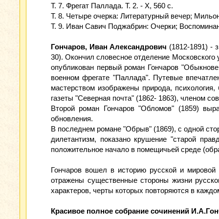
Т. 7. Фрегат Паллада. Т. 2. - X, 560 с.
Т. 8. Четыре очерка: Литературный вечер; Мильон 
Т. 9. Иван Савич Поджабрин: Очерки; Воспоминания
Гончаров, Иван Александрович
(1812-1891) -
30). Окончил словесное отделение Московского 
опубликован первый роман Гончаров "Обыкновен
военном фрегате "Паллада". Путевые впечатле
мастерством изображены природа, психология,
газеты "Северная почта" (1862- 1863), членом со
Второй роман Гончаров "Обломов" (1859) выра
обновления.
В последнем романе "Обрыв" (1869), с одной ст
дилетантизм, показано крушение "старой прав
положительное начало в помещичьей среде (обр
Гончаров вошел в историю русской и мировой 
отражены существенные стороны жизни русског
характеров, черты которых повторяются в каждо
Красивое полное собрание сочинений И.А.Гон