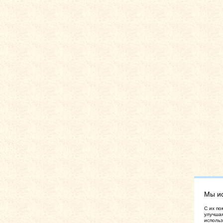
Мы и
C их по
улучшая
использ